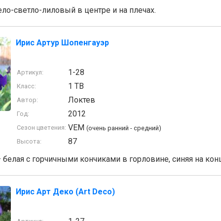
ло-светло-лиловый в центре и на плечах.
Ирис Артур Шопенгауэр
1-28
Артикул:
1 TB
Класс:
Локтев
Автор:
2012
Год:
VEM
Сезон цветения:
(очень ранний - средний)
87
Высота:
– белая с горчичными кончиками в горловине, синяя на кон
Ирис Арт Деко (Art Deco)