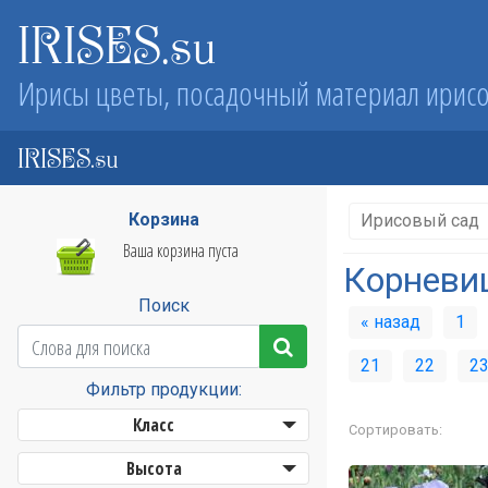
IRISES.su
Ирисы цветы, посадочный материал ирис
IRISES.su
Корзина
Ирисовый сад
Ваша корзина пуста
Корневи
Поиск
« назад
1
21
22
2
Фильтр продукции:
Класс
Сортировать:
Высота