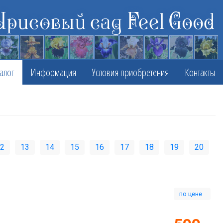
Ирисовый сад Feel Good
алог
Информация
Условия приобретения
Контакты
2
13
14
15
16
17
18
19
20
по цене