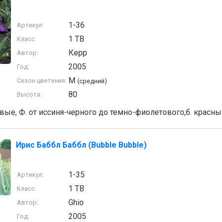
1-36
Артикул:
1 TB
Класс:
Керр
Автор:
2005
Год:
M
Сезон цветения:
(средний)
80
Высота:
евые, Ф. от иссиня-черного до темно-фиолетового,б. красн
Ирис Баббл Баббл (Bubble Bubble)
1-35
Артикул:
1 TB
Класс:
Ghio
Автор:
2005
Год: