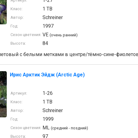
1-27
Артикул:
1 TB
Класс:
Schreiner
Автор:
1997
Год:
VE
Сезон цветения:
(очень ранний)
84
Высота:
етовый с белыми метками в центре/тёмно-сине-фиолетов
Ирис Арктик Эйдж (Arctic Age)
1-26
Артикул:
1 TB
Класс:
Schreiner
Автор:
1999
Год:
ML
Сезон цветения:
(средний - поздний)
97
Высота: