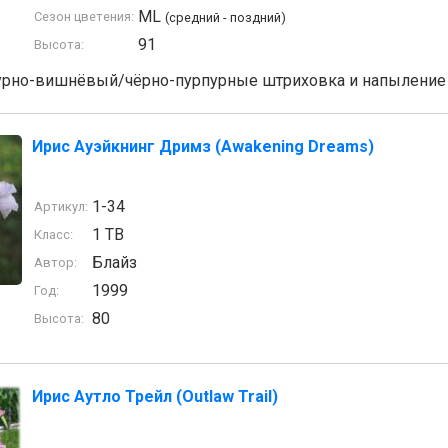
ML
Сезон цветения:
(средний - поздний)
91
Высота:
урно-вишнёвый/чёрно-пурпурные штриховка и напыление 
Ирис Ауэйкнинг Дримз (Awakening Dreams)
1-34
Артикул:
1 TB
Класс:
Блайз
Автор:
1999
Год:
80
Высота:
Ирис Аутло Трейл (Outlaw Trail)