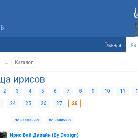
ов
Главная
Кат
→
Каталог
ща ирисов
2
3
4
5
6
7
8
9
10
11
1
3
24
25
26
27
28
по названию
по наличию
Ирис Бай Дизайн (By Design)