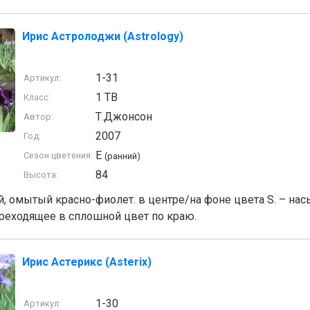
Ирис Астролоджи (Astrology)
1-31
Артикул:
1 TB
Класс:
Т.Джонсон
Автор:
2007
Год:
E
Сезон цветения:
(ранний)
84
Высота:
, омытый красно-фиолет. в центре/на фоне цвета S. – на
ереходящее в сплошной цвет по краю.
Ирис Астерикс (Asterix)
1-30
Артикул: