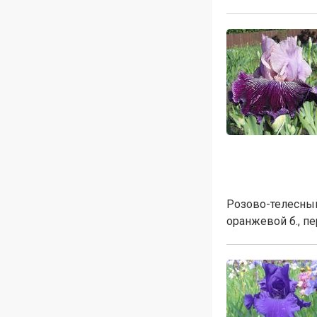
Розово-телесный
оранжевой б., п