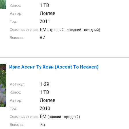
1 TB
Класс:
Локтев
Автор:
2011
Год:
EML
Сезон цветения:
(ранний - средний - поздний)
87
Высота:
Ирис Асент Ту Хевн (Ascent To Heaven)
1-29
Артикул:
1 TB
Класс:
Локтев
Автор:
2010
Год:
EM
Сезон цветения:
(ранний - средний)
75
Высота: