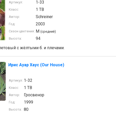
1-33
Артикул:
1 TB
Класс:
Schreiner
Автор:
2003
Год:
M
Сезон цветения:
(средний)
94
Высота:
етовый с жёлтыми б. и плечами.
Ирис Ауар Хаус (Our House)
1-32
Артикул:
1 TB
Класс:
Гросвенор
Автор:
1999
Год:
80
Высота: