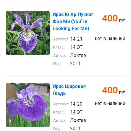
Ирис Ю Ар Лукинг
400
руб
Фор Ми (You`re
Looking For Me)
нет в наличии
14-21
Артикул:
14 ОТ
Класс:
Локтев
Автор:
2011
Год:
Ирис Широкая
400
руб
Гладь
нет в наличии
14-20
Артикул:
14 ОТ
Класс:
Локтев
Автор:
2011
Год: