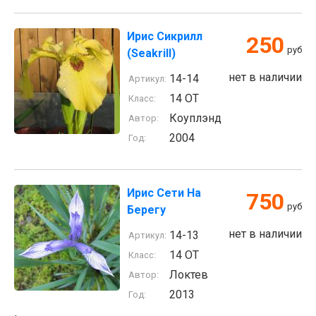
Ирис Сикрилл
250
руб
(Seakrill)
нет в наличии
14-14
Артикул:
14 ОТ
Класс:
Коуплэнд
Автор:
2004
Год:
Ирис Сети На
750
руб
Берегу
нет в наличии
14-13
Артикул:
14 ОТ
Класс:
Локтев
Автор:
2013
Год: