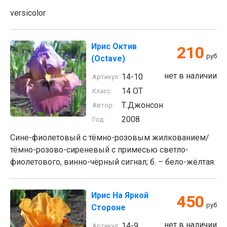
versicolor
Ирис Октив
210
руб
(Octave)
нет в наличии
14-10
Артикул:
14 ОТ
Класс:
Т.Джонсон
Автор:
2008
Год:
Сине-фиолетовый с тёмно-розовым жилкованием/
тёмно-розово-сиреневый с примесью светло-
фиолетового, винно-чёрный сигнал; б. – бело-жёлтая.
Ирис На Яркой
450
руб
Стороне
нет в наличии
14-9
Артикул: