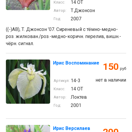
14 ОТ
Класс:
Т.Джонсон
Автор:
2007
Год:
((-)AB), Т. Джонсон ’07. Сиреневый с тёмно-медно-
роз. жилкован./роз.-медно-коричн. перелив, вишн.-
чёрн. сигнал.
Ирис Воспоминание
150
руб
нет в наличии
14-3
Артикул:
14 ОТ
Класс:
Локтев
Автор:
2001
Год:
Ирис Версилаев