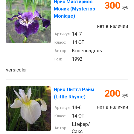
Ирис Мистириос
300
руб
Моник (Mysterios
Monique)
нет в наличии
14-7
Артикул:
14 ОТ
Класс:
Кноепнадель
Автор:
1992
Год:
versicolor
Ирис Литтл Райм
200
руб
(Little Rhyme)
нет в наличии
14-6
Артикул:
14 ОТ
Класс:
Шэфер/
Автор:
Сэкс