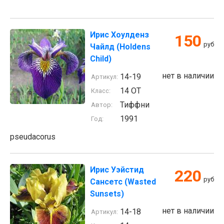
Ирис Хоулденз
150
руб
Чайлд (Holdens
Child)
нет в наличии
14-19
Артикул:
14 ОТ
Класс:
Тиффни
Автор:
1991
Год:
pseudacorus
Ирис Уэйстид
220
руб
Сансетс (Wasted
Sunsets)
нет в наличии
14-18
Артикул: