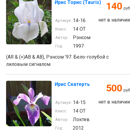
Ирис Торис (Tauris)
140
руб
нет в наличии
14-16
Артикул:
14 ОТ
Класс:
Рэнсом
Автор:
1997
Год:
(AR & (+)AB & AB), Рэнсом ’97. Бело-голубой с
лиловым сигналом.
Ирис Скатерть
500
руб
нет в наличии
14-15
Артикул:
14 ОТ
Класс:
Локтев
Автор:
2012
Год: