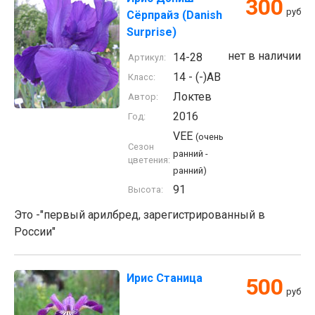
300
руб
Сёрпрайз (Danish
Surprise)
нет в наличии
14-28
Артикул:
14 - (-)AB
Класс:
Локтев
Автор:
2016
Год:
VEE
(очень
Сезон
ранний -
цветения:
ранний)
91
Высота:
Это -"первый арилбред, зарегистрированный в
России"
Ирис Станица
500
руб