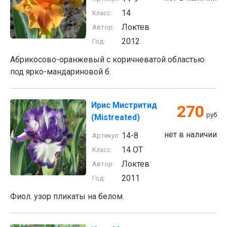
14
Класс:
Локтев
Автор:
2012
Год:
Абрикосово-оранжевый с коричневатой областью
под ярко-мандариновой б.
Ирис Мистритид
270
руб
(Mistreated)
нет в наличии
14-8
Артикул:
14 ОТ
Класс:
Локтев
Автор:
2011
Год:
Фиол. узор пликаты на белом.