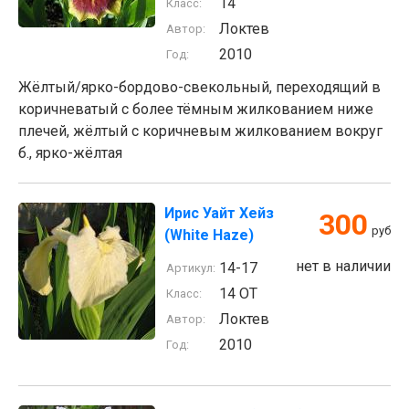
14
Класс:
Локтев
Автор:
2010
Год:
Жёлтый/ярко-бордово-свекольный, переходящий в
коричневатый с более тёмным жилкованием ниже
плечей, жёлтый с коричневым жилкованием вокруг
б., ярко-жёлтая
Ирис Уайт Хейз
300
руб
(White Haze)
нет в наличии
14-17
Артикул:
14 ОТ
Класс:
Локтев
Автор:
2010
Год: