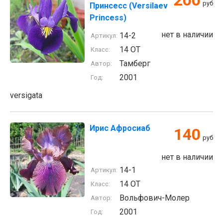
200
руб
Принсесс (Versilaev
Princess)
нет в наличии
14-2
Артикул:
14 ОТ
Класс:
Тамберг
Автор:
2001
Год:
versigata
Ирис Афросиаб
140
руб
нет в наличии
14-1
Артикул:
14 ОТ
Класс:
Вольфович-Молер
Автор:
2001
Год: