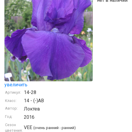
нет в наличии
увеличить
14-28
Артикул:
14 - (-)AB
Класс:
Автор:
Локтев
Год:
2016
Сезон
VEE
(очень ранний - ранний)
цветения: