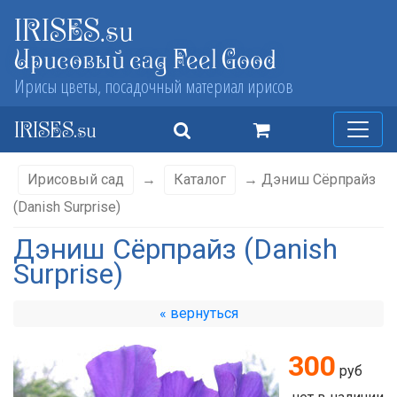
IRISES.su
Ирисовый сад Feel Good
Ирисы цветы, посадочный материал ирисов
IRISES.su
Ирисовый сад
→
Каталог
→ Дэниш Сёрпрайз
(Danish Surprise)
Дэниш Сёрпрайз (Danish
Surprise)
« вернуться
300
руб