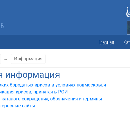
ов
Главная
Кат
→
Информация
я информация
оких бородатых ирисов в условиях подмосковья
икация ирисов, принятая в РОИ
 каталоге сокращения, обозначения и термины
нтересные сайты