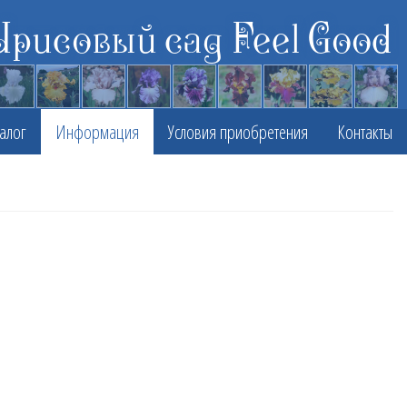
Ирисовый сад Feel Good
алог
Информация
Условия приобретения
Контакты