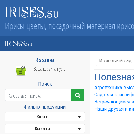
IRISES.su
Ирисы цветы, посадочный материал ирис
IRISES.su
Корзина
Ирисовый сад
Ваша корзина пуста
Полезна
Поиск
Агротехника выс
Садовая классиф
Встречающиеся в
Фильтр продукции:
Наши друзья и и
Класс
Высота