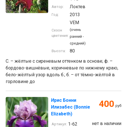
Локтев
Автор:
2013
Год:
VEM
(очень
Сезон
цветения:
ранний -
средний)
80
Высота:
С. – жёлтые с сиреневым оттенком в основе; ф. –
бордово-вишнёвые, коричневые по нижнему краю,
бело-жёлтый узор вдоль б.; б. – от тёмно-жёлтой в
горловине до
Ирис Бонни
400
руб
Илизабес (Bonnie
Elizabeth)
нет в наличии
1-62
Артикул: