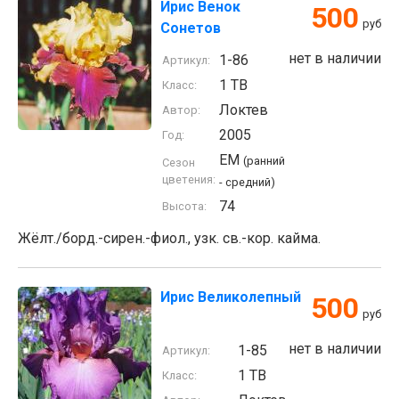
Ирис Венок
500
руб
Сонетов
нет в наличии
1-86
Артикул:
1 TB
Класс:
Локтев
Автор:
2005
Год:
EM
(ранний
Сезон
цветения:
- средний)
74
Высота:
Жёлт./борд.-сирен.-фиол., узк. св.-кор. кайма.
Ирис Великолепный
500
руб
нет в наличии
1-85
Артикул:
1 TB
Класс: