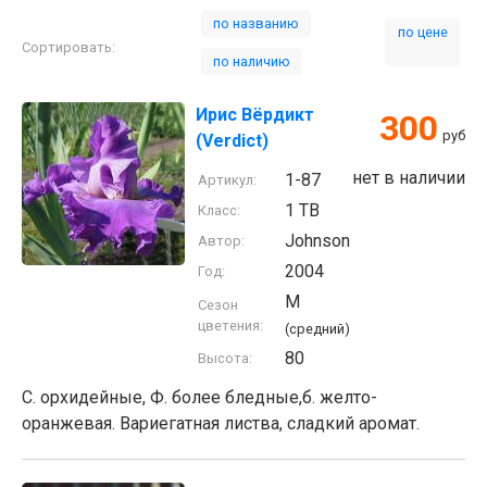
по названию
по цене
Сортировать:
по наличию
Ирис Вёрдикт
300
руб
(Verdict)
нет в наличии
1-87
Артикул:
1 TB
Класс:
Johnson
Автор:
2004
Год:
M
Сезон
цветения:
(средний)
80
Высота:
С. орхидейные, Ф. более бледные,б. желто-
оранжевая. Вариегатная листва, сладкий аромат.