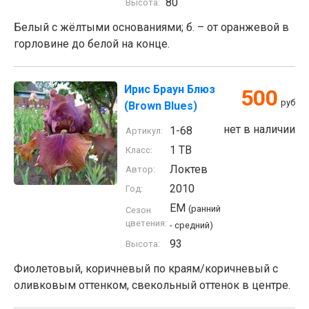
80
Высота:
Белый с жёлтыми основаниями; б. – от оранжевой в
горловине до белой на конце.
Ирис Браун Блюз
500
руб
(Brown Blues)
нет в наличии
1-68
Артикул:
1 TB
Класс:
Локтев
Автор:
2010
Год:
EM
(ранний
Сезон
цветения:
- средний)
93
Высота:
Фиолетовый, коричневый по краям/коричневый с
оливковым оттенком, свекольный оттенок в центре.