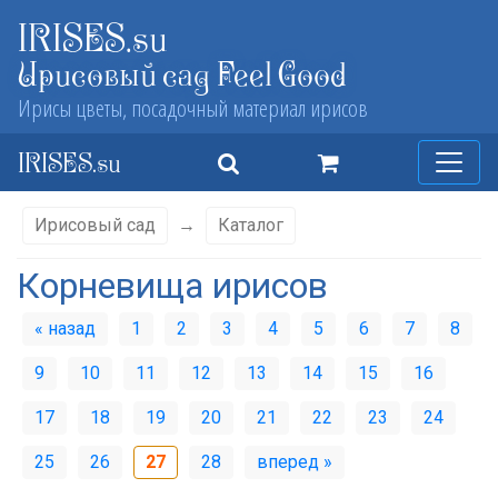
IRISES.su
Ирисовый сад Feel Good
Ирисы цветы, посадочный материал ирисов
IRISES.su
Ирисовый сад
→
Каталог
Корневища ирисов
« назад
1
2
3
4
5
6
7
8
9
10
11
12
13
14
15
16
17
18
19
20
21
22
23
24
25
26
27
28
вперед »