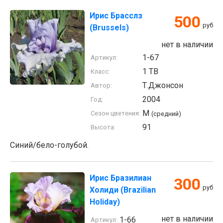
Ирис Брасслз
500
руб
(Brussels)
нет в наличии
1-67
Артикул:
1 TB
Класс:
Т.Джонсон
Автор:
2004
Год:
M
Сезон цветения:
(средний)
91
Высота:
Синий/бело-голубой.
Ирис Бразилиан
300
руб
Холиди (Brazilian
Holiday)
нет в наличии
1-66
Артикул: