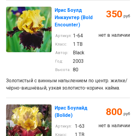
Ирис Боулд
350
руб
Инкаунтер (Bold
Encounter)
нет в наличии
1-64
Артикул:
1 TB
Класс:
Black
Автор:
2003
Год:
80
Высота:
Золотистый с винным напылением по центр. жилке/
чёрно-вишнёвый, узкая золотисто-коричн. кайма.
Ирис Боулайд
800
руб
(Bolide)
нет в наличии
1-63
Артикул:
1 TB
Класс: