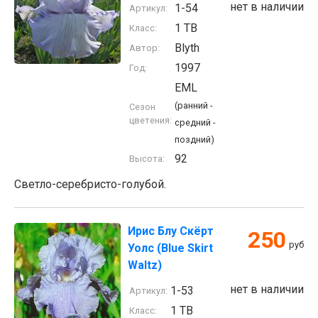
нет в наличии
1-54
Артикул:
1 TB
Класс:
Blyth
Автор:
1997
Год:
EML
(ранний -
Сезон
цветения:
средний -
поздний)
92
Высота:
Светло-серебристо-голубой.
Ирис Блу Скёрт
250
руб
Уолс (Blue Skirt
Waltz)
нет в наличии
1-53
Артикул:
1 TB
Класс: