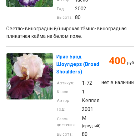
2002
Год:
80
Высота:
Светло-виноградный/широкая тёмно-виноградная
пликатная кайма на белом поле.
Ирис Брод
400
руб
Шоулдерз (Broad
Shoulders)
нет в наличии
1-72
Артикул:
1
Класс:
Кеппел
Автор:
2001
Год:
M
Сезон
цветения:
(средний)
80
Высота: