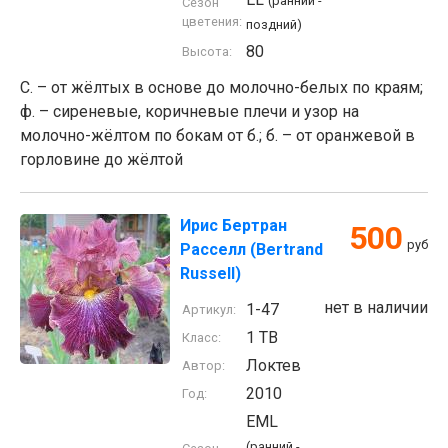
(ранний -
Сезон
цветения:
поздний)
80
Высота:
С. – от жёлтых в основе до молочно-белых по краям;
ф. – сиреневые, коричневые плечи и узор на
молочно-жёлтом по бокам от б.; б. – от оранжевой в
горловине до жёлтой
Ирис Бертран
500
руб
Расселл (Bertrand
Russell)
нет в наличии
1-47
Артикул:
1 TB
Класс:
Локтев
Автор:
2010
Год:
EML
(ранний -