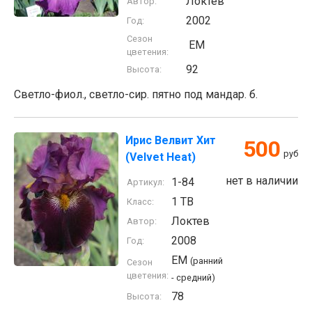
Локтев
Автор:
2002
Год:
Сезон
EM
цветения:
92
Высота:
Светло-фиол., светло-сир. пятно под мандар. б.
Ирис Велвит Хит
500
руб
(Velvet Heat)
нет в наличии
1-84
Артикул:
1 TB
Класс:
Локтев
Автор:
2008
Год:
EM
(ранний
Сезон
цветения:
- средний)
78
Высота: