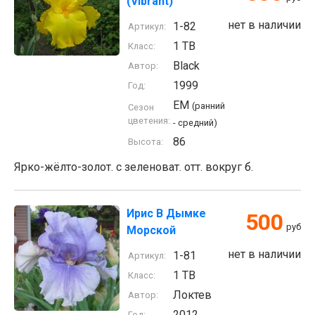
(Vibrant)
нет в наличии
1-82
Артикул:
1 TB
Класс:
Black
Автор:
1999
Год:
EM
(ранний
Сезон
цветения:
- средний)
86
Высота:
Ярко-жёлто-золот. с зеленоват. отт. вокруг б.
Ирис В Дымке
500
руб
Морской
нет в наличии
1-81
Артикул:
1 TB
Класс:
Локтев
Автор:
2012
Год: