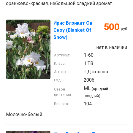
оранжево-красная, небольшой сладкий аромат.
Ирис Блэнкит Ов
500
руб
Сноу (Blanket Of
Snow)
нет в наличии
1-60
Артикул:
1 TB
Класс:
Т.Джонсон
Автор:
2006
Год:
ML
(средний -
Сезон
цветения:
поздний)
104
Высота:
Молочно-белый.