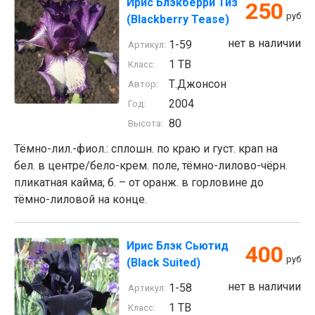
Ирис Блэкберри Тиз
250
руб
(Blackberry Tease)
нет в наличии
1-59
Артикул:
1 TB
Класс:
Т.Джонсон
Автор:
2004
Год:
80
Высота:
Тёмно-лил.-фиол.: сплошн. по краю и густ. крап на
бел. в центре/бело-крем. поле, тёмно-лилово-чёрн.
пликатная кайма; б. – от оранж. в горловине до
тёмно-лиловой на конце.
Ирис Блэк Сьютид
400
руб
(Black Suited)
нет в наличии
1-58
Артикул:
1 TB
Класс: