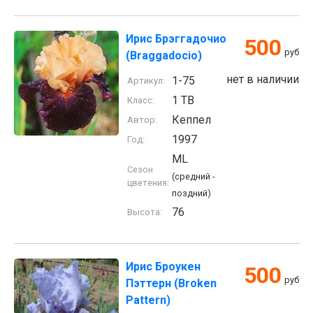
Ирис Брэггадочио
500
руб
(Braggadocio)
нет в наличии
1-75
Артикул:
1 TB
Класс:
Кеппел
Автор:
1997
Год:
ML
Сезон
(средний -
цветения:
поздний)
76
Высота:
Ирис Броукен
500
руб
Пэттерн (Broken
Pattern)