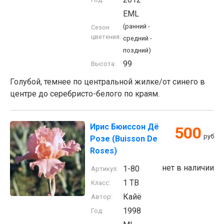
EML
(ранний -
Сезон
цветения:
средний -
поздний)
99
Высота:
Голубой, темнее по центральной жилке/от синего в
центре до серебристо-белого по краям.
Ирис Бюиссон Дё
500
руб
Розе (Buisson De
Roses)
нет в наличии
1-80
Артикул:
1 TB
Класс:
Кайё
Автор:
1998
Год: