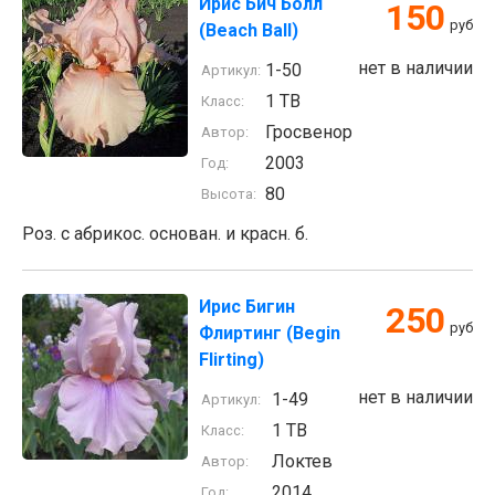
Ирис Бич Болл
150
руб
(Beach Ball)
нет в наличии
1-50
Артикул:
1 TB
Класс:
Гросвенор
Автор:
2003
Год:
80
Высота:
Роз. с абрикос. основан. и красн. б.
Ирис Бигин
250
руб
Флиртинг (Begin
Flirting)
нет в наличии
1-49
Артикул:
1 TB
Класс:
Локтев
Автор:
2014
Год: