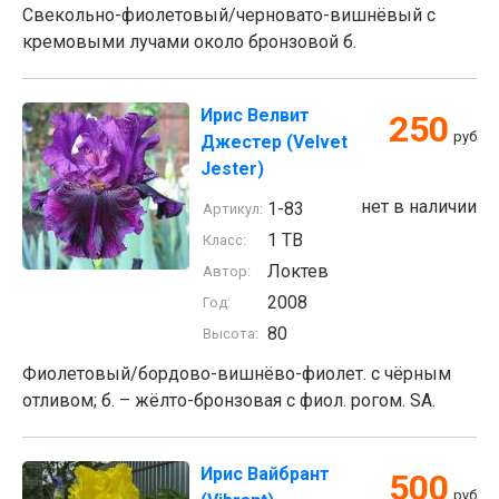
Свекольно-фиолетовый/черновато-вишнёвый с
кремовыми лучами около бронзовой б.
Ирис Велвит
250
руб
Джестер (Velvet
Jester)
нет в наличии
1-83
Артикул:
1 TB
Класс:
Локтев
Автор:
2008
Год:
80
Высота:
Фиолетовый/бордово-вишнёво-фиолет. с чёрным
отливом; б. – жёлто-бронзовая с фиол. рогом. SA.
Ирис Вайбрант
500
руб