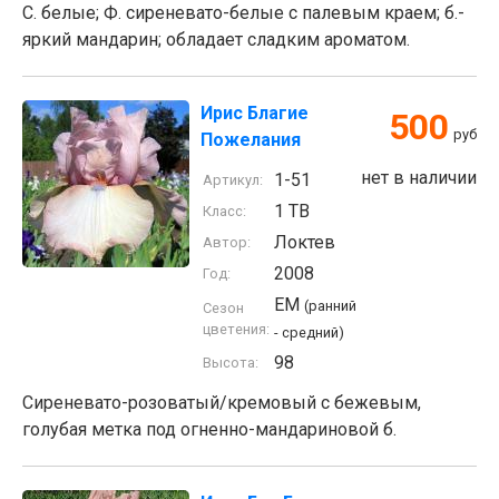
С. белые; Ф. сиреневато-белые с палевым краем; б.-
яркий мандарин; обладает сладким ароматом.
Ирис Благие
500
руб
Пожелания
нет в наличии
1-51
Артикул:
1 TB
Класс:
Локтев
Автор:
2008
Год:
EM
(ранний
Сезон
цветения:
- средний)
98
Высота:
Сиреневато-розоватый/кремовый с бежевым,
голубая метка под огненно-мандариновой б.