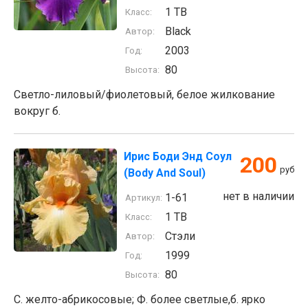
1 TB
Класс:
Black
Автор:
2003
Год:
80
Высота:
Cветло-лиловый/фиолетовый, белое жилкование
вокруг б.
Ирис Боди Энд Соул
200
руб
(Body And Soul)
нет в наличии
1-61
Артикул:
1 TB
Класс:
Стэли
Автор:
1999
Год:
80
Высота:
С. желто-абрикосовые; Ф. более светлые,б. ярко