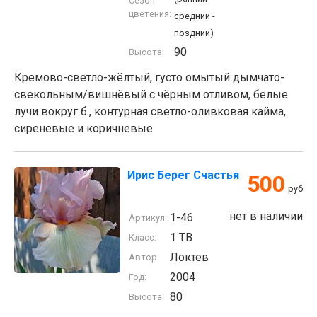
Сезон
цветения:
средний -
поздний)
90
Высота:
Кремово-светло-жёлтый, густо омытый дымчато-
свекольным/вишнёвый с чёрным отливом, белые
лучи вокруг б., контурная светло-оливковая кайма,
сиреневые и коричневые
Ирис Берег Счастья
500
руб
нет в наличии
1-46
Артикул:
1 TB
Класс:
Локтев
Автор:
2004
Год:
80
Высота: