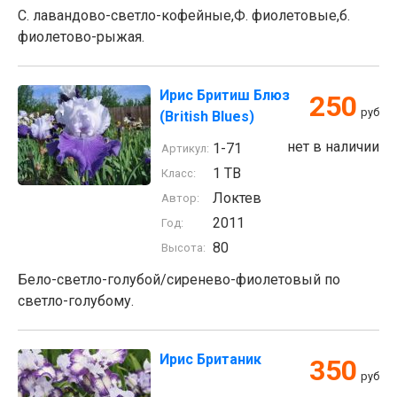
С. лавандово-светло-кофейные,Ф. фиолетовые,б.
фиолетово-рыжая.
Ирис Бритиш Блюз
250
руб
(British Blues)
нет в наличии
1-71
Артикул:
1 TB
Класс:
Локтев
Автор:
2011
Год:
80
Высота:
Бело-светло-голубой/сиренево-фиолетовый по
светло-голубому.
Ирис Британик
350
руб