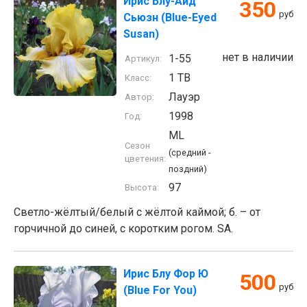
Ирис Блу-Айд
350
руб
Сьюзн (Blue-Eyed
Susan)
нет в наличии
1-55
Артикул:
1 TB
Класс:
Лауэр
Автор:
1998
Год:
ML
Сезон
(средний -
цветения:
поздний)
97
Высота:
Светло-жёлтый/белый с жёлтой каймой; б. – от
горчичной до синей, с коротким рогом. SA.
Ирис Блу Фор Ю
500
руб
(Blue For You)