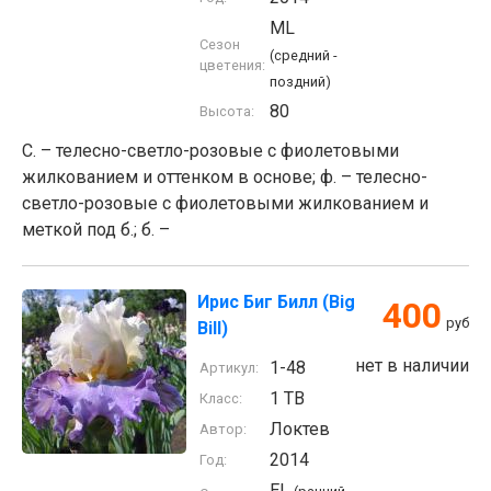
ML
Сезон
(средний -
цветения:
поздний)
80
Высота:
С. – телесно-светло-розовые с фиолетовыми
жилкованием и оттенком в основе; ф. – телесно-
светло-розовые с фиолетовыми жилкованием и
меткой под б.; б. –
Ирис Биг Билл (Big
400
руб
Bill)
нет в наличии
1-48
Артикул:
1 TB
Класс:
Локтев
Автор:
2014
Год:
EL