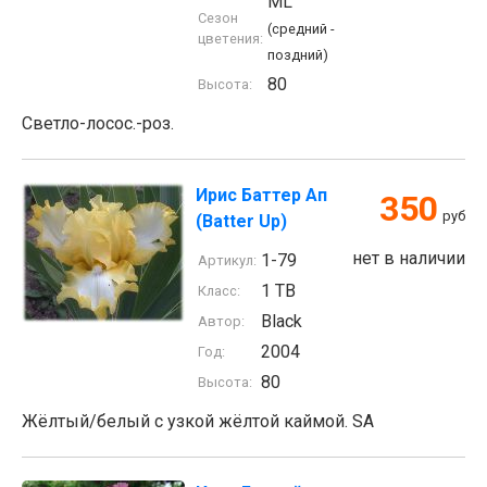
ML
Сезон
(средний -
цветения:
поздний)
80
Высота:
Светло-лосос.-роз.
Ирис Баттер Ап
350
руб
(Batter Up)
нет в наличии
1-79
Артикул:
1 TB
Класс:
Black
Автор:
2004
Год:
80
Высота:
Жёлтый/белый с узкой жёлтой каймой. SA