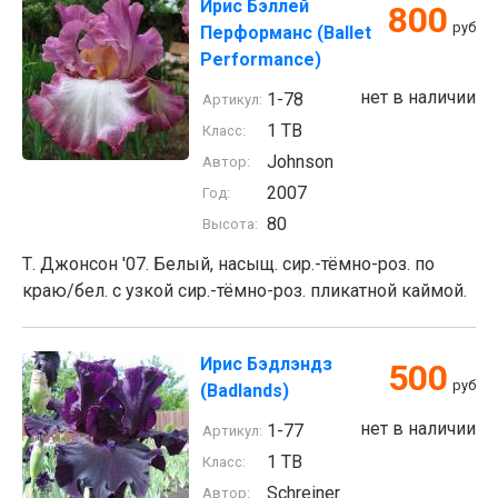
Ирис Бэллей
800
руб
Перформанс (Ballet
Performance)
нет в наличии
1-78
Артикул:
1 TB
Класс:
Johnson
Автор:
2007
Год:
80
Высота:
Т. Джонсон '07. Белый, насыщ. сир.-тёмно-роз. по
краю/бел. с узкой сир.-тёмно-роз. пликатной каймой.
Ирис Бэдлэндз
500
руб
(Badlands)
нет в наличии
1-77
Артикул:
1 TB
Класс:
Schreiner
Автор: