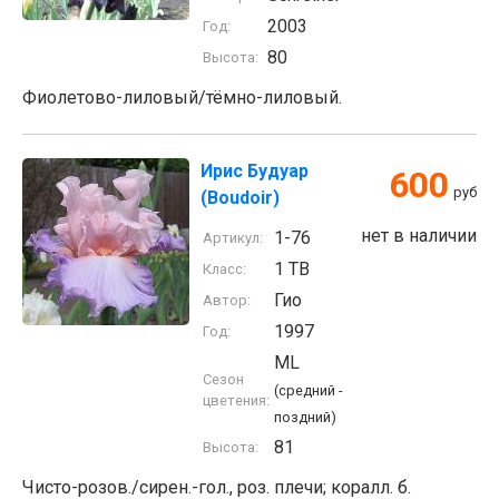
2003
Год:
80
Высота:
Фиолетово-лиловый/тёмно-лиловый.
Ирис Будуар
600
руб
(Boudoir)
нет в наличии
1-76
Артикул:
1 TB
Класс:
Гио
Автор:
1997
Год:
ML
Сезон
(средний -
цветения:
поздний)
81
Высота:
Чисто-розов./сирен.-гол., роз. плечи; коралл. б.