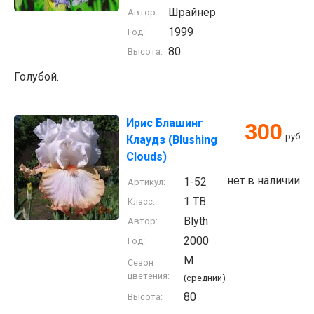
Шрайнер
Автор:
1999
Год:
80
Высота:
Голубой.
Ирис Блашинг
300
руб
Клаудз (Blushing
Clouds)
нет в наличии
1-52
Артикул:
1 TB
Класс:
Blyth
Автор:
2000
Год:
M
Сезон
цветения:
(средний)
80
Высота: