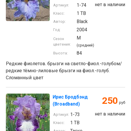
нет в наличии
1-74
Артикул:
1 TB
Класс:
Black
Автор:
2004
Год:
M
Сезон
цветения:
(средний)
84
Высота:
Редкие фиолетов. брызги на светло-фиол.-голубом/
редкие тёмно-лиловые брызги на фиол.-голуб.
Сломанный цвет
Ирис Бродбэнд
250
руб
(Broadband)
нет в наличии
1-73
Артикул:
1 TB
Класс:
Таско
Автор: