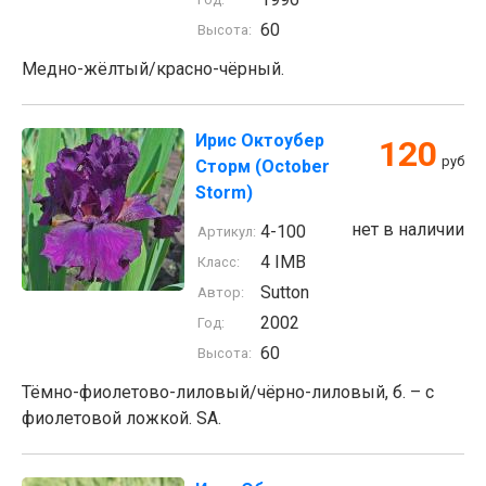
60
Высота:
Медно-жёлтый/красно-чёрный.
Ирис Октоубер
120
руб
Сторм (October
Storm)
нет в наличии
4-100
Артикул:
4 IMB
Класс:
Sutton
Автор:
2002
Год:
60
Высота:
Тёмно-фиолетово-лиловый/чёрно-лиловый, б. – с
фиолетовой ложкой. SA.