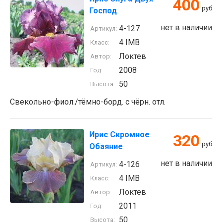
400
руб
Господ
нет в наличии
4-127
Артикул:
4 IMB
Класс:
Локтев
Автор:
2008
Год:
50
Высота:
Свекольно-фиол./тёмно-борд. с чёрн. отл.
Ирис Скромное
320
руб
Обаяние
нет в наличии
4-126
Артикул:
4 IMB
Класс:
Локтев
Автор:
2011
Год:
50
Высота: