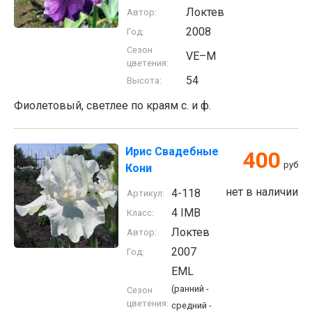
Локтев
Автор:
2008
Год:
Сезон
VE–M
цветения:
54
Высота:
Фиолетовый, светлее по краям с. и ф.
Ирис Свадебные
400
руб
Кони
нет в наличии
4-118
Артикул:
4 IMB
Класс:
Локтев
Автор:
2007
Год:
EML
(ранний -
Сезон
цветения:
средний -