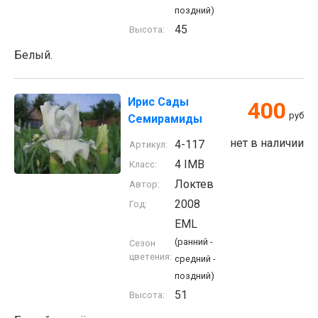
поздний)
45
Высота:
Белый.
Ирис Сады
400
руб
Семирамиды
нет в наличии
4-117
Артикул:
4 IMB
Класс:
Локтев
Автор:
2008
Год:
EML
(ранний -
Сезон
цветения:
средний -
поздний)
51
Высота: