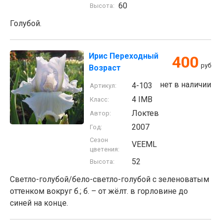
60
Высота:
Голубой.
Ирис Переходный
400
руб
Возраст
нет в наличии
4-103
Артикул:
4 IMB
Класс:
Локтев
Автор:
2007
Год:
Сезон
VEEML
цветения:
52
Высота:
Светло-голубой/бело-светло-голубой с зеленоватым
оттенком вокруг б.; б. – от жёлт. в горловине до
синей на конце.