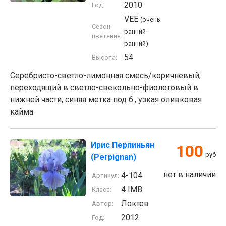
2010
Год:
VEE
(очень
Сезон
ранний -
цветения:
ранний)
54
Высота:
Серебристо-светло-лимонная смесь/коричневый,
переходящий в светло-свекольно-фиолетовый в
нижней части, синяя метка под б., узкая оливковая
кайма.
Ирис Перпиньян
100
руб
(Perpignan)
нет в наличии
4-104
Артикул:
4 IMB
Класс:
Локтев
Автор:
2012
Год: