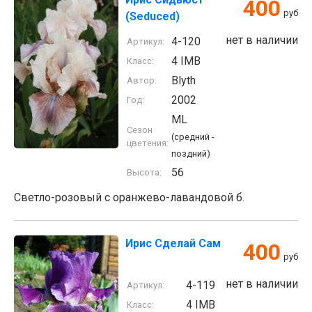
400
руб
(Seduced)
нет в наличии
4-120
Артикул:
4 IMB
Класс:
Blyth
Автор:
2002
Год:
ML
Сезон
(средний -
цветения:
поздний)
56
Высота:
Светло-розовый с оранжево-лавандовой б.
Ирис Сделай Сам
400
руб
нет в наличии
4-119
Артикул:
4 IMB
Класс: