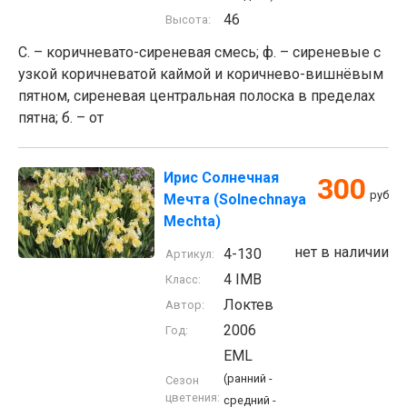
46
Высота:
С. – коричневато-сиреневая смесь; ф. – сиреневые с
узкой коричневатой каймой и коричнево-вишнёвым
пятном, сиреневая центральная полоска в пределах
пятна; б. – от
Ирис Солнечная
300
руб
Мечта (Solnechnaya
Mechta)
нет в наличии
4-130
Артикул:
4 IMB
Класс:
Локтев
Автор:
2006
Год:
EML
(ранний -
Сезон
цветения:
средний -