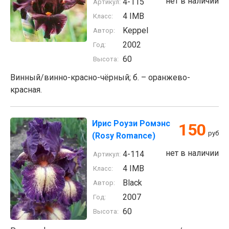
нет в наличии
4-115
Артикул:
4 IMB
Класс:
Keppel
Автор:
2002
Год:
60
Высота:
Винный/винно-красно-чёрный; б. – оранжево-
красная.
Ирис Роузи Ромэнс
150
руб
(Rosy Romance)
нет в наличии
4-114
Артикул:
4 IMB
Класс:
Black
Автор:
2007
Год:
60
Высота: