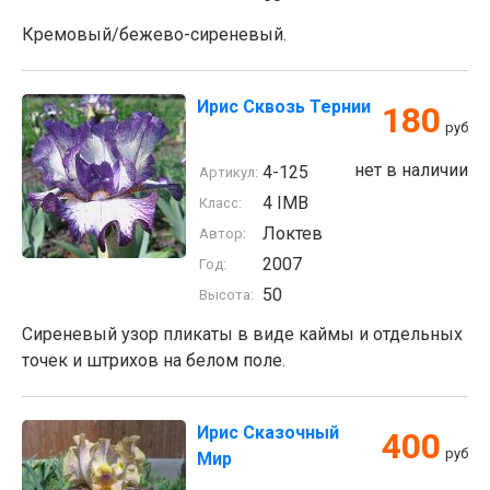
Кремовый/бежево-сиреневый.
Ирис Сквозь Тернии
180
руб
нет в наличии
4-125
Артикул:
4 IMB
Класс:
Локтев
Автор:
2007
Год:
50
Высота:
Сиреневый узор пликаты в виде каймы и отдельных
точек и штрихов на белом поле.
Ирис Сказочный
400
руб
Мир