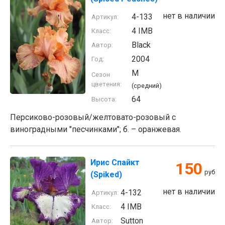
нет в наличии
4-133
Артикул:
4 IMB
Класс:
Black
Автор:
2004
Год:
M
Сезон
цветения:
(средний)
64
Высота:
Персиково-розовый/желтовато-розовый с
виноградными "песчинками"; б. – оранжевая.
Ирис Спайкт
150
руб
(Spiked)
нет в наличии
4-132
Артикул:
4 IMB
Класс:
Sutton
Автор: