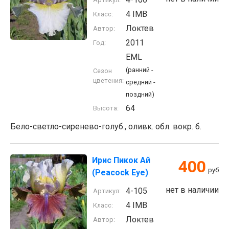
4 IMB
Класс:
Локтев
Автор:
2011
Год:
EML
(ранний -
Сезон
цветения:
средний -
поздний)
64
Высота:
Бело-светло-сиренево-голуб., оливк. обл. вокр. б.
Ирис Пикок Ай
400
руб
(Peacock Eye)
нет в наличии
4-105
Артикул:
4 IMB
Класс:
Локтев
Автор: