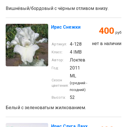
Вишнёвый/бордовый с чёрным отливом внизу.
Ирис Снежки
400
руб
нет в наличии
4-128
Артикул:
4 IMB
Класс:
Локтев
Автор:
2011
Год:
ML
Сезон
(средний -
цветения:
поздний)
52
Высота:
Белый с зеленоватым жилкованием.
Ирис Слуга Двух