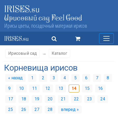
IRISES.su
Ирисовый сад Feel Good
Ирисы цветы, посадочный материал ирисов
IRISES.su
Ирисовый сад
→
Каталог
Корневища ирисов
« назад
1
2
3
4
5
6
7
8
9
10
11
12
13
14
15
16
17
18
19
20
21
22
23
24
25
26
27
28
вперед »