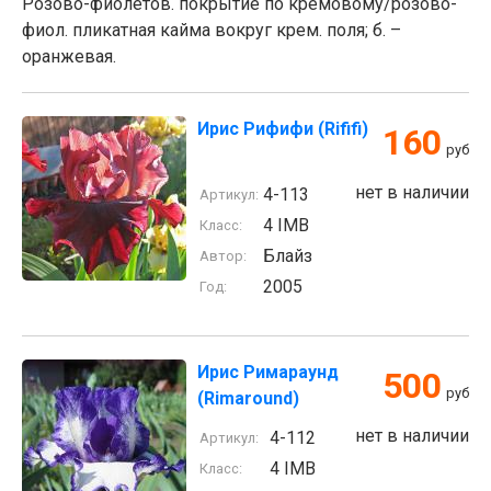
Розово-фиолетов. покрытие по кремовому/розово-
фиол. пликатная кайма вокруг крем. поля; б. –
оранжевая.
Ирис Рифифи (Rififi)
160
руб
нет в наличии
4-113
Артикул:
4 IMB
Класс:
Блайз
Автор:
2005
Год:
Ирис Римараунд
500
руб
(Rimaround)
нет в наличии
4-112
Артикул:
4 IMB
Класс: