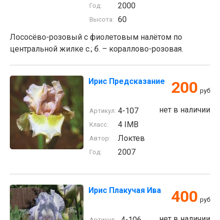
2000
Год:
60
Высота:
Лососёво-розовый с фиолетовым налётом по
центральной жилке с.; б. – кораллово-розовая.
Ирис Предсказание
200
руб
нет в наличии
4-107
Артикул:
4 IMB
Класс:
Локтев
Автор:
2007
Год:
Ирис Плакучая Ива
400
руб
нет в наличии
4-106
Артикул: