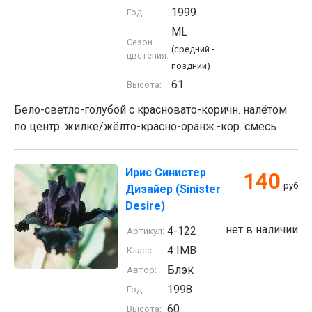
1999
Год:
ML
Сезон
(средний -
цветения:
поздний)
61
Высота:
Бело-светло-голубой с красновато-коричн. налётом
по центр. жилке/жёлто-красно-оранж.-кор. смесь.
Ирис Синистер
140
руб
Дизайер (Sinister
Desire)
нет в наличии
4-122
Артикул:
4 IMB
Класс:
Блэк
Автор:
1998
Год:
60
Высота: