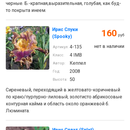
черные. Б.-крапная,выразительная, голубая, как буд-
то покрыта инеем.
Ирис Спуки
160
руб
(Spooky)
нет в наличии
4-135
Артикул:
4 IMB
Класс:
Кеппел
Автор:
2008
Год:
50
Высота:
Сиреневый, переходящий в желтовато-коричневый
по краю/пурпурно-лиловый, золотисто абрикосовые
контурная кайма и область около оранжевой б.
Люмината.
Ирис Сплэт (Splat)