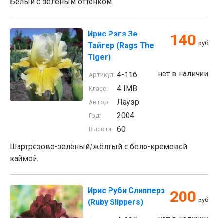
Белый с зелёным оттенком.
Ирис Рэгз Зе
140
руб
Тайгер (Rags The
Tiger)
нет в наличии
4-116
Артикул:
4 IMB
Класс:
Лауэр
Автор:
2004
Год:
60
Высота:
Шартрёзово-зелёный/жёлтый с бело-кремовой
каймой.
Ирис Руби Слипперз
200
руб
(Ruby Slippers)