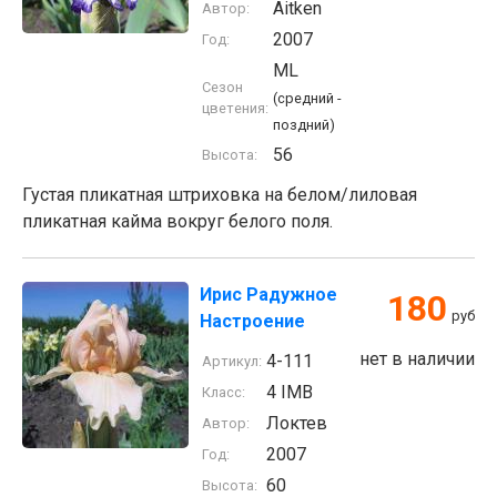
Aitken
Автор:
2007
Год:
ML
Сезон
(средний -
цветения:
поздний)
56
Высота:
Густая пликатная штриховка на белом/лиловая
пликатная кайма вокруг белого поля.
Ирис Радужное
180
руб
Настроение
нет в наличии
4-111
Артикул:
4 IMB
Класс:
Локтев
Автор:
2007
Год:
60
Высота: