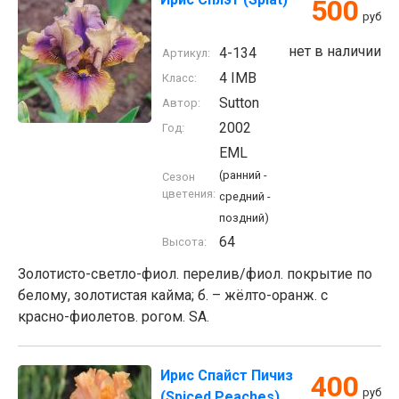
500
руб
нет в наличии
4-134
Артикул:
4 IMB
Класс:
Sutton
Автор:
2002
Год:
EML
(ранний -
Сезон
цветения:
средний -
поздний)
64
Высота:
Золотисто-светло-фиол. перелив/фиол. покрытие по
белому, золотистая кайма; б. – жёлто-оранж. с
красно-фиолетов. рогом. SA.
Ирис Спайст Пичиз
400
руб
(Spiced Peaches)