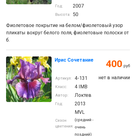
2007
Год:
50
Высота:
Фиолетовое покрытие на белом/фиолетовый узор
пликаты вокруг белого поля, фиолетовые полоски от
б.
Ирис Сочетание
400
руб
нет в наличии
4-131
Артикул:
4 IMB
Класс:
Локтев
Автор:
2013
Год:
MVL
(средний -
Сезон
цветения:
очень
поздний)