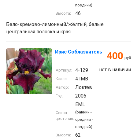
поздний)
46
Высота:
Бело-кремово-лимонный/жёлтый, белые
центральная полоска и края.
Ирис Соблазнитель
400
руб
нет в наличии
4-129
Артикул:
4 IMB
Класс:
Локтев
Автор:
2006
Год:
EML
(ранний -
Сезон
цветения:
средний -
поздний)
62
Высота: