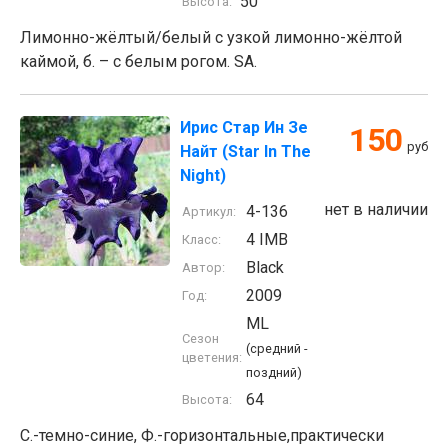
50
Высота:
Лимонно-жёлтый/белый с узкой лимонно-жёлтой
каймой, б. – с белым рогом. SA.
Ирис Стар Ин Зе
150
руб
Найт (Star In The
Night)
нет в наличии
4-136
Артикул:
4 IMB
Класс:
Black
Автор:
2009
Год:
ML
Сезон
(средний -
цветения:
поздний)
64
Высота:
С.-темно-синие, Ф.-горизонтальные,практически