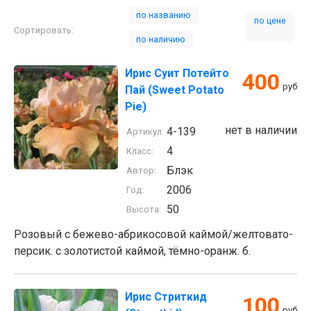
по названию
по цене
Сортировать:
по наличию
Ирис Суит Потейто
400
руб
Пай (Sweet Potato
Pie)
нет в наличии
4-139
Артикул:
4
Класс:
Блэк
Автор:
2006
Год:
50
Высота:
Розовый с бежево-абрикосовой каймой/желтовато-
персик. с золотистой каймой, тёмно-оранж. б.
Ирис Стриткид
100
руб