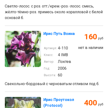
Светло-лосос. с роз. отт./крем.-роз.-лосос. смесь,
жёлто-тёмно-роз. примесь около коралловой с белой
основой б.
Ирис Путь Воина
160
руб
нет в наличии
4-110
Артикул:
4 IMB
Класс:
Локтев
Автор:
2006
Год:
60
Высота:
Свекольно-бордовый с черноватым отливом под б.
Ирис Проутокол
400
руб
(Protocol)