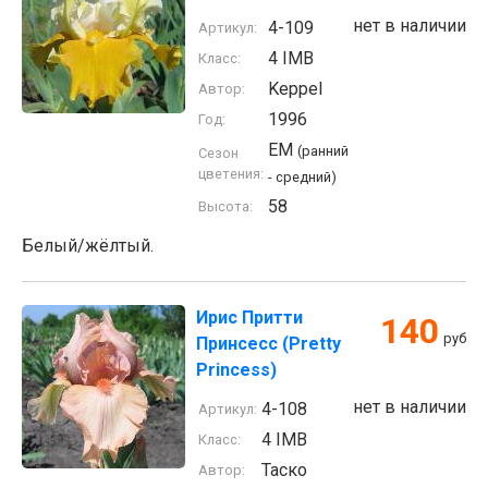
нет в наличии
4-109
Артикул:
4 IMB
Класс:
Keppel
Автор:
1996
Год:
EM
(ранний
Сезон
цветения:
- средний)
58
Высота:
Белый/жёлтый.
Ирис Притти
140
руб
Принсесс (Pretty
Princess)
нет в наличии
4-108
Артикул:
4 IMB
Класс:
Таско
Автор: