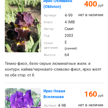
Ирис Обливион
400
руб
(Oblivion)
нет в наличии
4-99
Артикул:
4 IMB
Класс:
Смит
Автор:
2003
Год:
E
Сезон
цветения:
(ранний)
64
Высота:
Тёмно-фиол., бело-серые люминатные жилк. и
контурн. кайма/черновато-сливово-фиол., ярко жёлт.
по обе стор. от б.
Ирис Новая
160
руб
Вселенная
нет в наличии
4-98
Артикул: