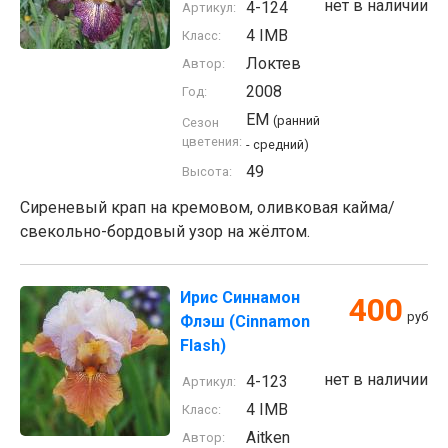
нет в наличии
4-124
Артикул:
4 IMB
Класс:
Локтев
Автор:
2008
Год:
EM
(ранний
Сезон
цветения:
- средний)
49
Высота:
Сиреневый крап на кремовом, оливковая кайма/
свекольно-бордовый узор на жёлтом.
Ирис Синнамон
400
руб
Флэш (Cinnamon
Flash)
нет в наличии
4-123
Артикул:
4 IMB
Класс:
Aitken
Автор: