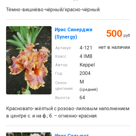
Тёмно-вишнёво-чёрный/красно-чёрный.
Ирис Синерджи
500
руб
(Synergy)
нет в наличии
4-121
Артикул:
4 IMB
Класс:
Keppel
Автор:
2004
Год:
M
Сезон
цветения:
(средний)
64
Высота:
Красновато-жёлтый с розово-лиловым наполнением
в центре с. и на ф.; б. – огненно-красная.
Ирис Сидьюст