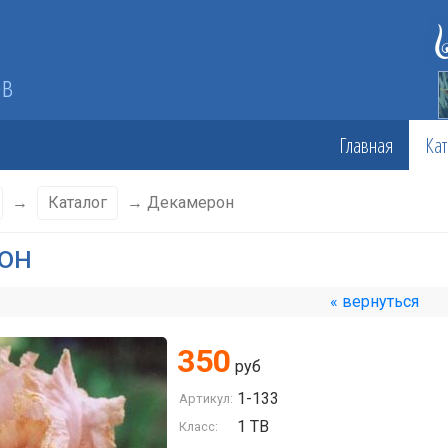
ов
Главная
Кат
→
Каталог
→ Декамерон
он
« вернуться
350
руб
1-133
Артикул:
1 TB
Класс: