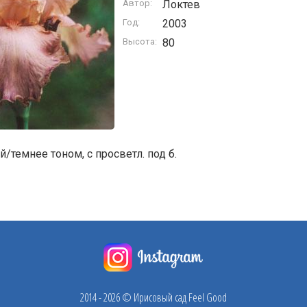
Автор:
Локтев
Год:
2003
Высота:
80
темнее тоном, с просветл. под б.
2014 - 2026 © Ирисовый сад Feel Good