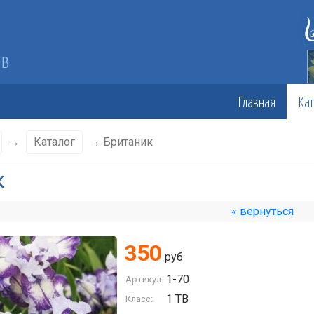
ов
Главная
Кат
→
Каталог
→ Британик
к
« вернуться
350
руб
1-70
Артикул:
1 TB
Класс: