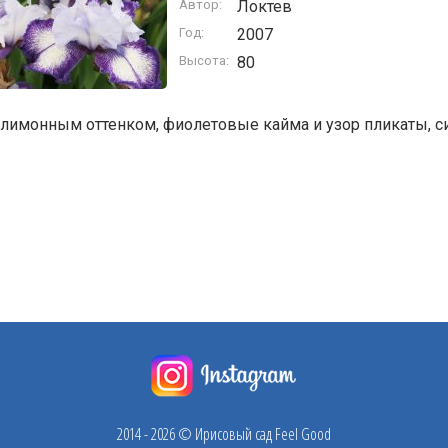
Автор:
Локтев
Год:
2007
Высота:
80
лимонным оттенком, фиолетовые кайма и узор пликаты, си
2014 - 2026 © Ирисовый сад Feel Good