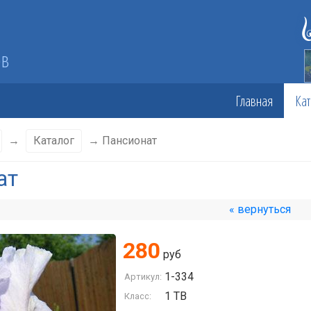
ов
Главная
Кат
→
Каталог
→ Пансионат
ат
« вернуться
280
руб
1-334
Артикул:
1 TB
Класс: