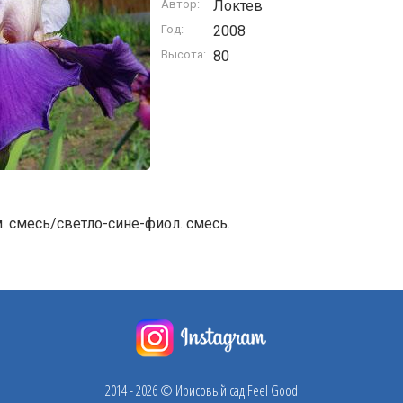
Автор:
Локтев
Год:
2008
Высота:
80
. смесь/светло-сине-фиол. смесь.
2014 - 2026 © Ирисовый сад Feel Good