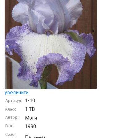
увеличить
1-10
Артикул:
1 TB
Класс:
Автор:
Мэги
Год:
1990
Сезон
E
(ранний)