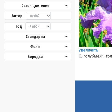
Сезон цветения
Автор
Год
Стандарты
Фолы
увеличить
Бородка
С.-голубые,Ф.-го