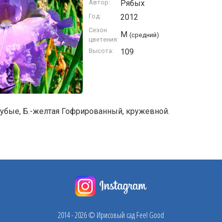
Автор:
Рябых
Год:
2012
Сезон
M
(средний)
цветения:
Высота:
109
лубые, Б.-желтая Гофрированный, кружевной.
2014 - 2026 © Ирисовый сад Feel Good