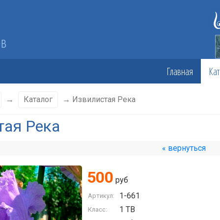
ов
Главная
Кат
→
Каталог
→ Извилистая Река
тая Река
« вернуться
500
руб
1-661
Артикул:
1 TB
Класс: