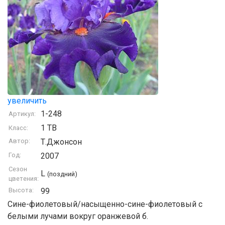
увеличить
1-248
Артикул:
1 TB
Класс:
Автор:
Т.Джонсон
Год:
2007
Сезон
L
(поздний)
цветения:
Высота:
99
Сине-фиолетовый/насыщенно-сине-фиолетовый с
белыми лучами вокруг оранжевой б.