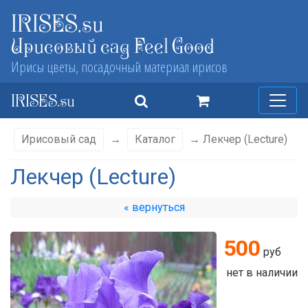
IRISES.su
Ирисовый сад Feel Good
Ирисы цветы, посадочный материал ирисов
IRISES.su
Ирисовый сад
→
Каталог
→ Лекчер (Lecture)
Лекчер (Lecture)
« вернуться
500
руб
нет в наличии