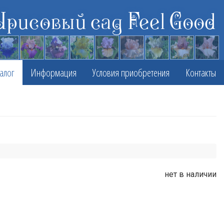
Ирисовый сад Feel Good
алог
Информация
Условия приобретения
Контакты
нет в наличии