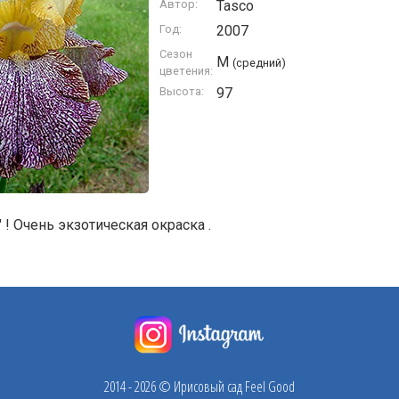
Автор:
Tasco
Год:
2007
Сезон
M
(средний)
цветения:
Высота:
97
" ! Очень экзотическая окраска .
2014 - 2026 © Ирисовый сад Feel Good