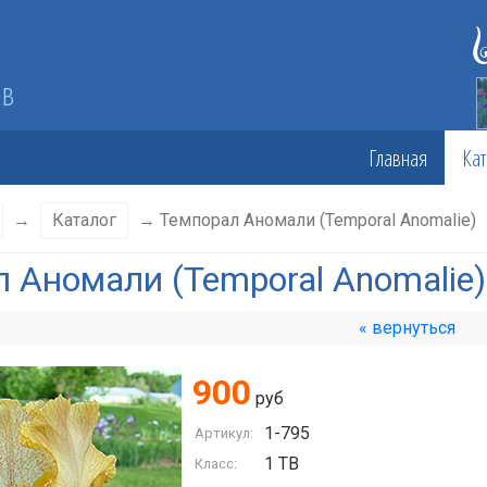
ов
Главная
Кат
→
Каталог
→ Темпорал Аномали (Temporal Anomalie)
 Аномали (Temporal Anomalie)
« вернуться
900
руб
1-795
Артикул:
1 TB
Класс: