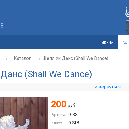
ов
Главная
Кат
→
Каталог
→ Шелл Уи Данс (Shall We Dance)
Данс (Shall We Dance)
« вернуться
200
руб
9-33
Артикул:
9 SIB
Класс: