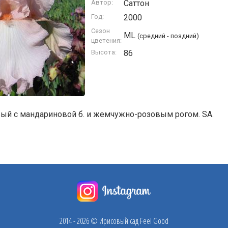
Автор:
Саттон
Год:
2000
Сезон
ML
(средний - поздний)
цветения:
Высота:
86
й с мандариновой б. и жемчужно-розовым рогом. SA.
2014 - 2026 © Ирисовый сад Feel Good