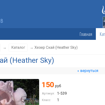
ов
Главная
Кат
→
Каталог
→ Хезер Скай (Heather Sky)
ай (Heather Sky)
« вернуться
150
руб
1-539
Артикул:
1
Класс: