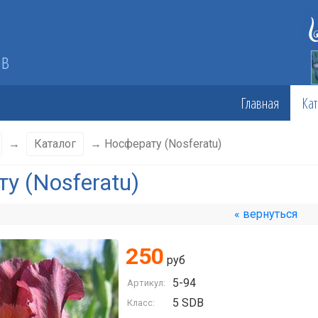
ов
Главная
Кат
→
Каталог
→ Носферату (Nosferatu)
у (Nosferatu)
« вернуться
250
руб
5-94
Артикул:
5 SDB
Класс: