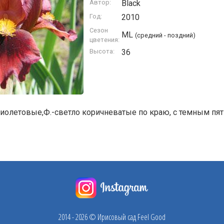
Автор:
Black
Год:
2010
Сезон
ML
(средний - поздний)
цветения:
Высота:
36
иолетовые,Ф.-светло коричневатые по краю, с темным пятно
2014 - 2026 © Ирисовый сад Feel Good