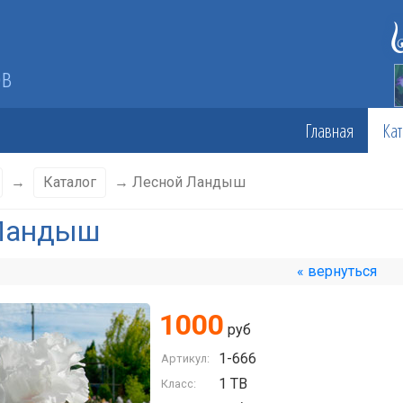
ов
Главная
Кат
→
Каталог
→ Лесной Ландыш
Ландыш
« вернуться
1000
руб
1-666
Артикул:
1 TB
Класс: