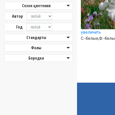
Сезон цветения
Автор
Год
увеличить
Стандарты
С.-белые,Ф.-белы
Фолы
Бородка