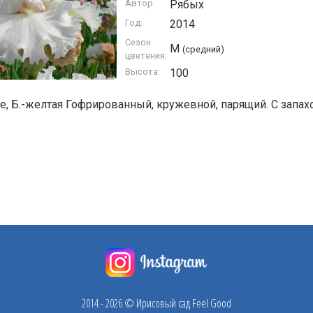
Автор:
Рябых
Год:
2014
Сезон
M
(средний)
цветения:
Высота:
100
е, Б.-желтая Гофрированный, кружевной, парящий. С запа
2014 - 2026 © Ирисовый сад Feel Good