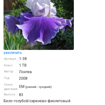
увеличить
1-38
Артикул:
1 TB
Класс:
Автор:
Локтев
Год:
2008
Сезон
EM
(ранний - средний)
цветения:
Высота:
83
Бело-голубой/сиренево-фиолетовый.