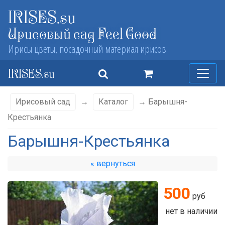
IRISES.su
Ирисовый сад Feel Good
Ирисы цветы, посадочный материал ирисов
IRISES.su
Ирисовый сад
→
Каталог
→ Барышня-
Крестьянка
Барышня-Крестьянка
« вернуться
500
руб
нет в наличии