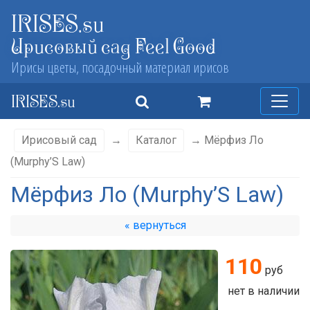
IRISES.su
Ирисовый сад Feel Good
Ирисы цветы, посадочный материал ирисов
IRISES.su
Ирисовый сад
→
Каталог
→ Мёрфиз Ло
(Murphy’S Law)
Мёрфиз Ло (Murphy’S Law)
« вернуться
110
руб
нет в наличии