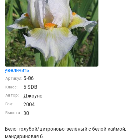
увеличить
5-86
Артикул:
5 SDB
Класс:
Автор:
Джоунс
Год:
2004
Высота:
30
Бело-голубой/цитроново-зелёный с белой каймой;
мандариновая б.