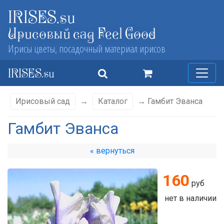
IRISES.su
Ирисовый сад Feel Good
Ирисы цветы, посадочный материал ирисов
IRISES.su
Ирисовый сад
→
Каталог
→ Гамбит Эванса
Гамбит Эванса
« вернуться
160
руб
нет в наличии