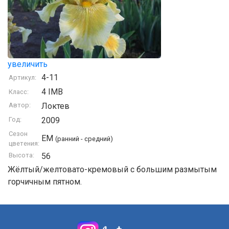
увеличить
4-11
Артикул:
4 IMB
Класс:
Автор:
Локтев
Год:
2009
Сезон
EM
(ранний - средний)
цветения:
Высота:
56
Жёлтый/желтовато-кремовый с большим размытым
горчичным пятном.