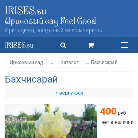
IRISES.su
Ирисовый сад Feel Good
Ирисы цветы, посадочный материал ирисов
IRISES.su
Ирисовый сад
→
Каталог
→ Бахчисарай
Бахчисарай
« вернуться
400
руб
нет в наличии