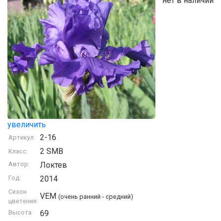
нет в наличии
увеличить
2-16
Артикул:
2 SMB
Класс:
Автор:
Локтев
Год:
2014
Сезон
VEM
(очень ранний - средний)
цветения:
Высота:
69