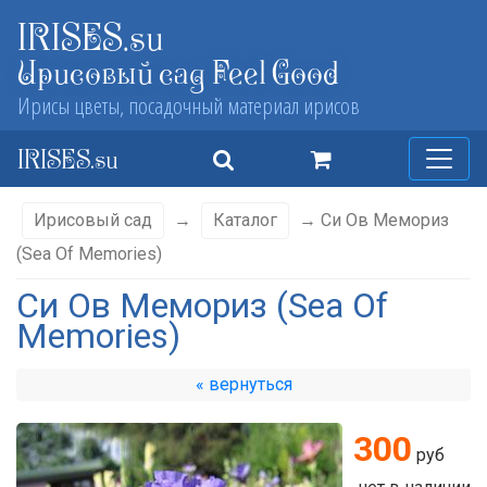
IRISES.su
Ирисовый сад Feel Good
Ирисы цветы, посадочный материал ирисов
IRISES.su
Ирисовый сад
→
Каталог
→ Си Ов Мемориз
(Sea Of Memories)
Си Ов Мемориз (Sea Of
Memories)
« вернуться
300
руб