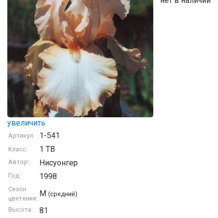
нет в наличии
увеличить
1-541
Артикул:
1 TB
Класс:
Автор:
Нисуонгер
Год:
1998
Сезон
M
(средний)
цветения:
Высота:
81