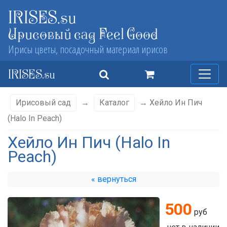
IRISES.su
Ирисовый сад Feel Good
Ирисы цветы, посадочный материал ирисов
IRISES.su
Ирисовый сад
→
Каталог
→ Хейло Ин Пич
(Halo In Peach)
Хейло Ин Пич (Halo In
Peach)
« вернуться
500
руб