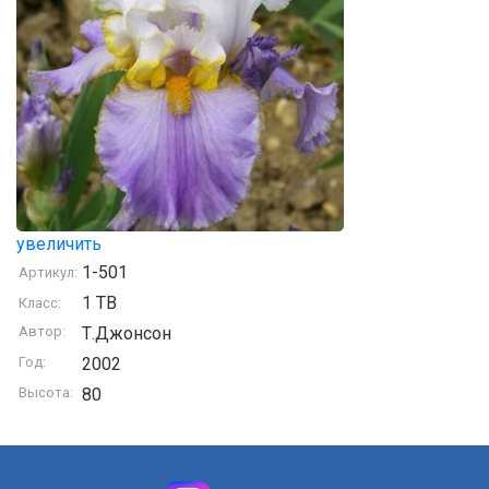
увеличить
1-501
Артикул:
1 TB
Класс:
Автор:
Т.Джонсон
Год:
2002
Высота:
80