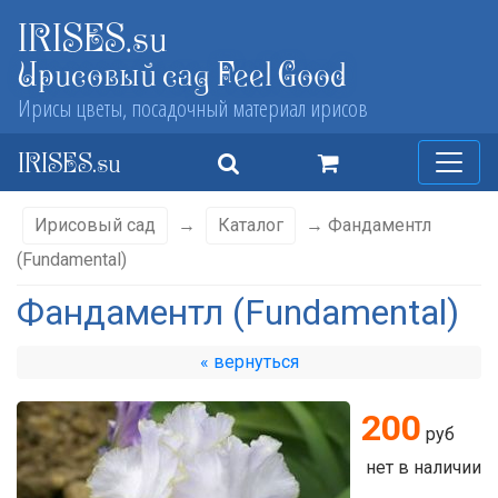
IRISES.su
Ирисовый сад Feel Good
Ирисы цветы, посадочный материал ирисов
IRISES.su
Ирисовый сад
→
Каталог
→ Фандаментл
(Fundamental)
Фандаментл (Fundamental)
« вернуться
200
руб
нет в наличии