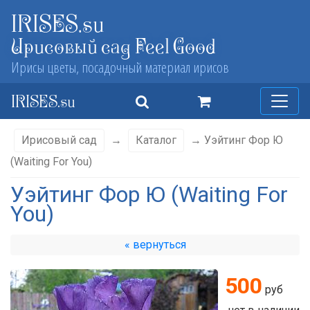
IRISES.su
Ирисовый сад Feel Good
Ирисы цветы, посадочный материал ирисов
IRISES.su
Ирисовый сад
→
Каталог
→ Уэйтинг Фор Ю
(Waiting For You)
Уэйтинг Фор Ю (Waiting For
You)
« вернуться
500
руб