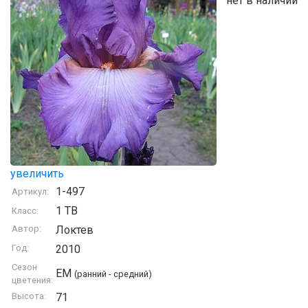
нет в наличии
увеличить
1-497
Артикул:
1 TB
Класс:
Автор:
Локтев
Год:
2010
Сезон
EM
(ранний - средний)
цветения:
Высота:
71