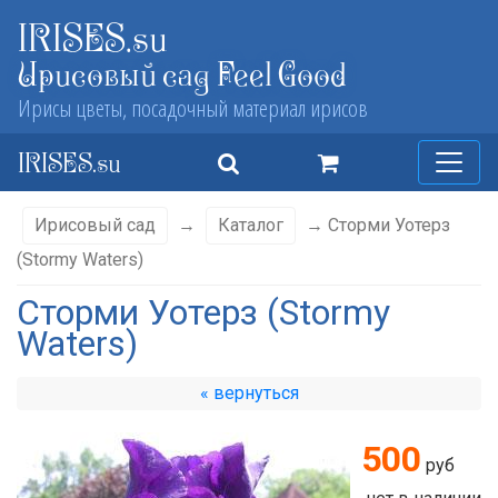
IRISES.su
Ирисовый сад Feel Good
Ирисы цветы, посадочный материал ирисов
IRISES.su
Ирисовый сад
→
Каталог
→ Сторми Уотерз
(Stormy Waters)
Сторми Уотерз (Stormy
Waters)
« вернуться
500
руб