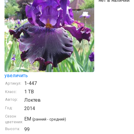
нет в наличии
увеличить
1-447
Артикул:
1 TB
Класс:
Автор:
Локтев
Год:
2014
Сезон
EM
(ранний - средний)
цветения:
Высота:
99