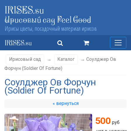
IRISES.su
Ирисовый сад Feel Good
Ирисы цветы, посадочный материал ирисов
IRISES.su
Ирисовый сад
→
Каталог
→ Соулджер Ов
Форчун (Soldier Of Fortune)
Соулджер Ов Форчун
(Soldier Of Fortune)
« вернуться
500
руб