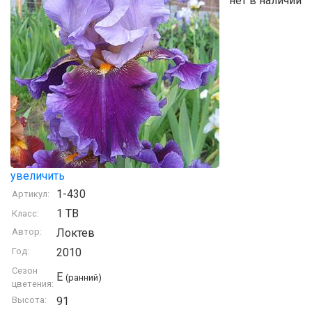
нет в наличии
увеличить
1-430
Артикул:
1 TB
Класс:
Автор:
Локтев
Год:
2010
Сезон
E
(ранний)
цветения:
Высота:
91