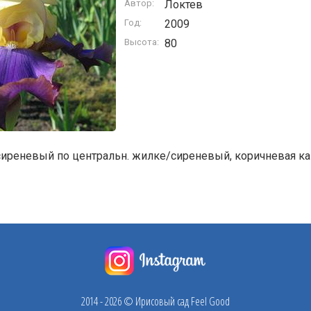
Автор:
Локтев
Год:
2009
Высота:
80
сиреневый по центральн. жилке/сиреневый, коричневая ка
2014 - 2026 © Ирисовый сад Feel Good