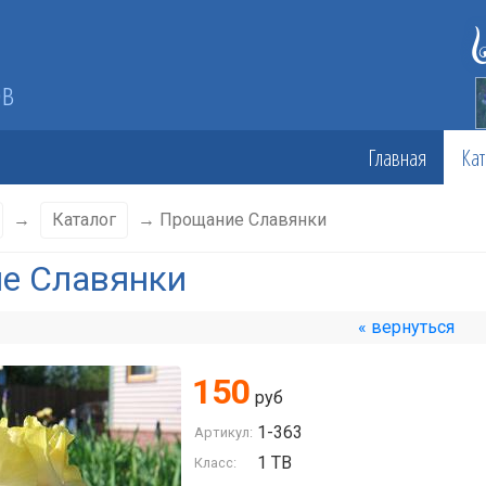
ов
Главная
Кат
→
Каталог
→ Прощание Славянки
е Славянки
« вернуться
150
руб
1-363
Артикул:
1 TB
Класс: