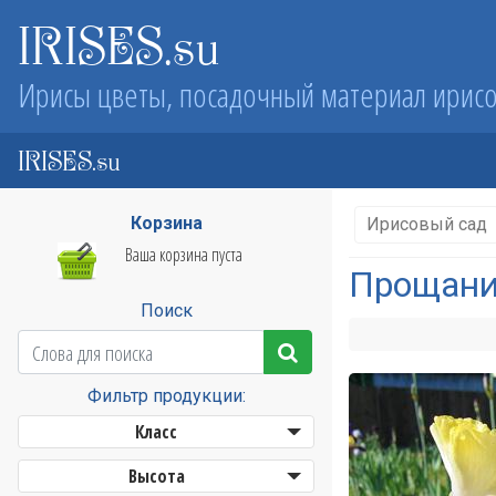
IRISES.su
Ирисы цветы, посадочный материал ирис
IRISES.su
Корзина
Ирисовый сад
Ваша корзина пуста
Прощани
Поиск
Фильтр продукции:
Класс
Высота