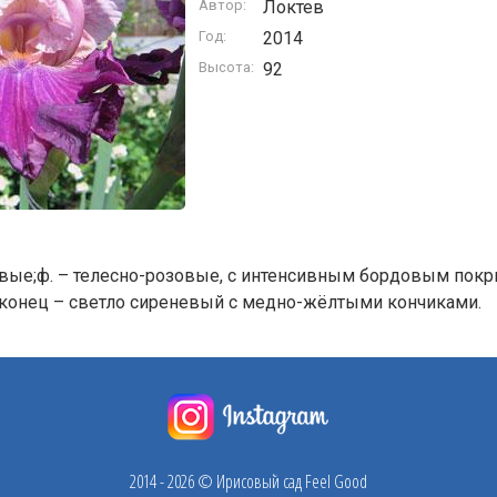
Автор:
Локтев
Год:
2014
Высота:
92
овые;ф. – телесно-розовые, с интенсивным бордовым покры
, конец – светло сиреневый с медно-жёлтыми кончиками.
2014 - 2026 © Ирисовый сад Feel Good