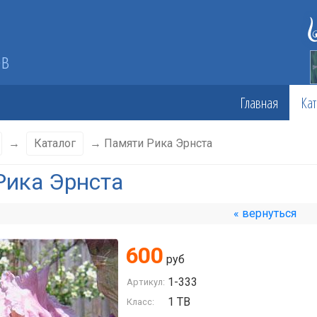
ов
Главная
Кат
→
Каталог
→ Памяти Рика Эрнста
Рика Эрнста
« вернуться
600
руб
1-333
Артикул:
1 TB
Класс: