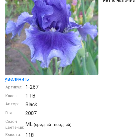
нет в наличии
увеличить
1-267
Артикул:
1 TB
Класс:
Автор:
Black
Год:
2007
Сезон
ML
(средний - поздний)
цветения:
Высота:
118