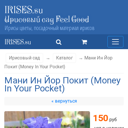
IRISES.su
Ирисовый сад Feel Good
Ирисы цветы, посадочный материал ирисов
IRISES.su
Ирисовый сад
→
Каталог
→ Мани Ин Йор
Покит (Money In Your Pocket)
Мани Ин Йор Покит (Money
In Your Pocket)
« вернуться
150
руб