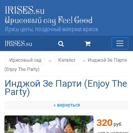
IRISES.su
Ирисовый сад Feel Good
Ирисы цветы, посадочный материал ирисов
IRISES.su
Ирисовый сад
→
Каталог
→ Инджой Зе Парти
(Enjoy The Party)
Инджой Зе Парти (Enjoy The
Party)
« вернуться
320
руб