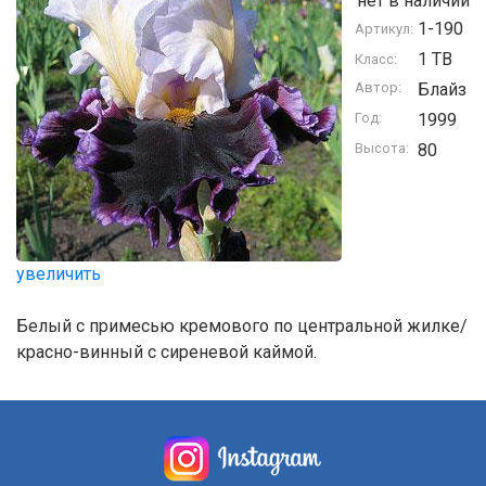
нет в наличии
1-190
Артикул:
1 TB
Класс:
Автор:
Блайз
Год:
1999
Высота:
80
увеличить
Белый с примесью кремового по центральной жилке/
красно-винный с сиреневой каймой.