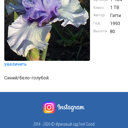
1 TB
Класс:
Автор:
Гэтти
Год:
1993
Высота:
80
увеличить
Синий/бело-голубой.
2014 - 2026 © Ирисовый сад Feel Good