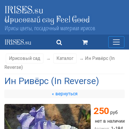
IRISES.su
Ирисовый сад Feel Good
Ирисы цветы, посадочный материал ирисов
IRISES.su
Ирисовый сад
→
Каталог
→ Ин Ривёрс (In
Reverse)
Ин Ривёрс (In Reverse)
« вернуться
250
руб
нет в наличии
1-184
Артикул: