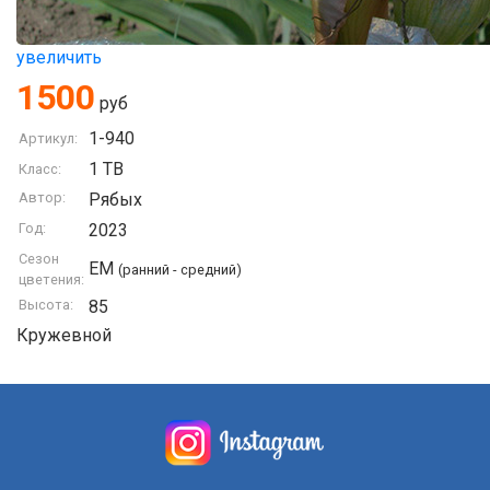
увеличить
1500
руб
1-940
Артикул:
1 TB
Класс:
Автор:
Рябых
Год:
2023
Сезон
EM
(ранний - средний)
цветения:
Высота:
85
Кружевной