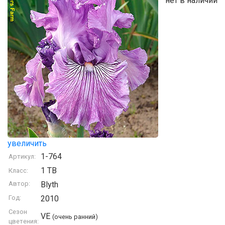
нет в наличии
увеличить
1-764
Артикул:
1 TB
Класс:
Автор:
Blyth
Год:
2010
Сезон
VE
(очень ранний)
цветения: