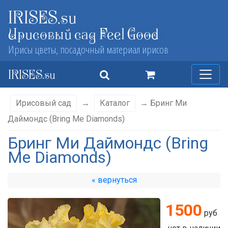
IRISES.su
Ирисовый сад Feel Good
Ирисы цветы, посадочный материал ирисов
IRISES.su
Ирисовый сад
→
Каталог
→ Бринг Ми
Даймондс (Bring Me Diamonds)
Бринг Ми Даймондс (Bring
Me Diamonds)
« вернуться
1500
руб