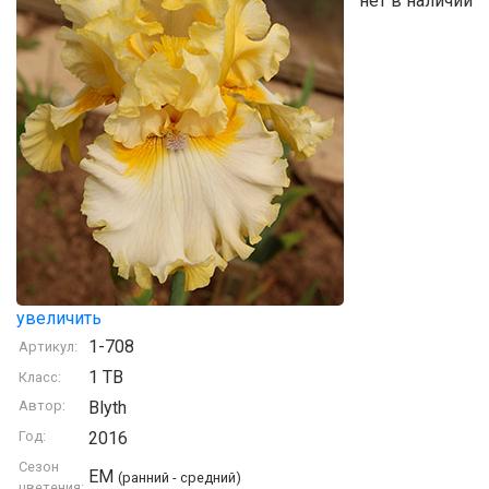
нет в наличии
увеличить
1-708
Артикул:
1 TB
Класс:
Автор:
Blyth
Год:
2016
Сезон
EM
(ранний - средний)
цветения: