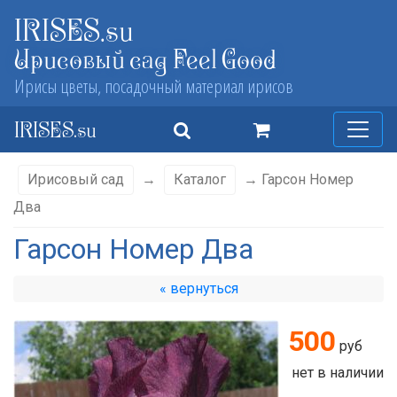
IRISES.su
Ирисовый сад Feel Good
Ирисы цветы, посадочный материал ирисов
IRISES.su
Ирисовый сад
→
Каталог
→ Гарсон Номер
Два
Гарсон Номер Два
« вернуться
500
руб
нет в наличии