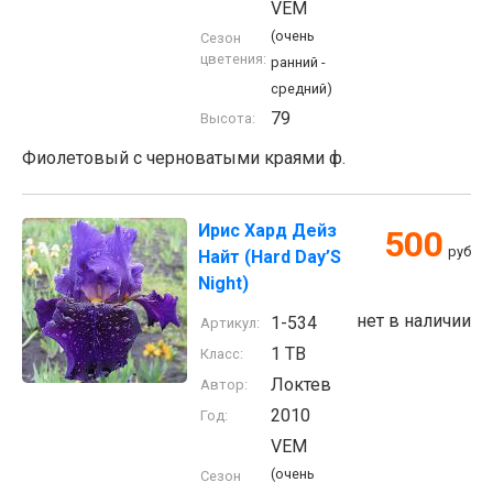
VEM
(очень
Сезон
цветения:
ранний -
средний)
79
Высота:
Фиолетовый с черноватыми краями ф.
Ирис Хард Дейз
500
руб
Найт (Hard Day’S
Night)
нет в наличии
1-534
Артикул:
1 TB
Класс:
Локтев
Автор:
2010
Год:
VEM
(очень
Сезон