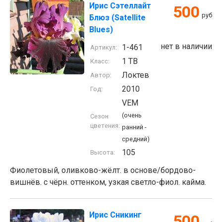
Ирис Сэтеллайт
500
руб
Блюз (Satellite
Blues)
нет в наличии
1-461
Артикул:
1 TB
Класс:
Локтев
Автор:
2010
Год:
VEM
(очень
Сезон
цветения:
ранний -
средний)
105
Высота:
Фиолетовый, оливково-жёлт. в основе/бордово-
вишнёв. с чёрн. оттенком, узкая светло-фиол. кайма.
Ирис Сникинг
500