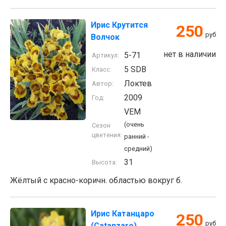
Ирис Крутится
250
руб
Волчок
нет в наличии
5-71
Артикул:
5 SDB
Класс:
Локтев
Автор:
2009
Год:
VEM
(очень
Сезон
цветения:
ранний -
средний)
31
Высота:
Жёлтый с красно-коричн. областью вокруг б.
Ирис Катанцаро
250
руб
(Catanzaro)