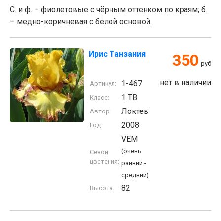
С. и ф. – фиолетовые с чёрным оттенком по краям; б.
– медно-коричневая с белой основой.
Ирис Танзания
350
руб
нет в наличии
1-467
Артикул:
1 TB
Класс:
Локтев
Автор:
2008
Год:
VEM
(очень
Сезон
цветения:
ранний -
средний)
82
Высота: