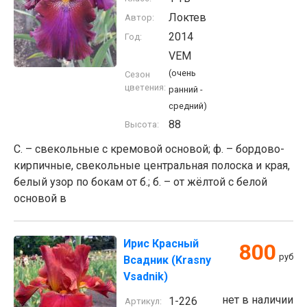
Локтев
Автор:
2014
Год:
VEM
(очень
Сезон
цветения:
ранний -
средний)
88
Высота:
С. – свекольные с кремовой основой; ф. – бордово-
кирпичные, свекольные центральная полоска и края,
белый узор по бокам от б.; б. – от жёлтой с белой
основой в
Ирис Красный
800
руб
Всадник (Krasny
Vsadnik)
нет в наличии
1-226
Артикул: