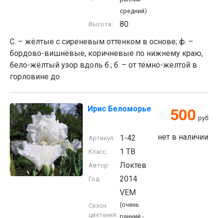
средний)
80
Высота:
С. – жёлтые с сиреневым оттенком в основе; ф. –
бордово-вишнёвые, коричневые по нижнему краю,
бело-жёлтый узор вдоль б.; б. – от тёмно-жёлтой в
горловине до
Ирис Беломорье
500
руб
нет в наличии
1-42
Артикул:
1 TB
Класс:
Локтев
Автор:
2014
Год:
VEM
(очень
Сезон
цветения:
ранний -