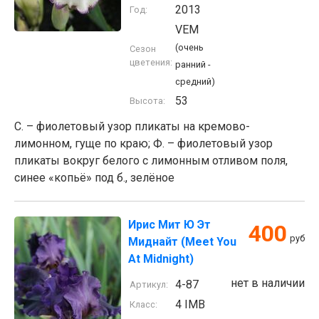
2013
Год:
VEM
(очень
Сезон
цветения:
ранний -
средний)
53
Высота:
С. – фиолетовый узор пликаты на кремово-
лимонном, гуще по краю; Ф. – фиолетовый узор
пликаты вокруг белого с лимонным отливом поля,
синее «копьё» под б., зелёное
Ирис Мит Ю Эт
400
руб
Миднайт (Meet You
At Midnight)
нет в наличии
4-87
Артикул:
4 IMB
Класс: