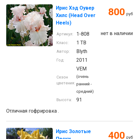
Ирис Хэд Оувер
800
руб
Хилс (Head Over
Heels)
нет в наличии
1-808
Артикул:
1 TB
Класс:
Blyth
Автор:
2011
Год:
VEM
(очень
Сезон
цветения:
ранний -
средний)
91
Высота:
Отличная гофрировка .
Ирис Золотые
400
руб
Пески