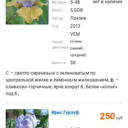
нет в наличии
5-48
Артикул:
5 SDB
Класс:
Локтев
Автор:
2013
Год:
VEM
(очень
Сезон
цветения:
ранний -
средний)
38
Высота:
С. – светло-сиреневые с зеленоватым по
центральной жилке и лимонным жилкованием; ф. –
оливково-горчичные, ярче вокруг б., белое «копьё»
под б.,
Ирис Гурзуф
250
руб