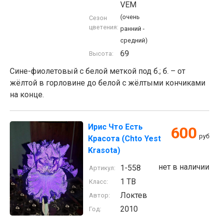
VEM
(очень
Сезон
цветения:
ранний -
средний)
69
Высота:
Сине-фиолетовый с белой меткой под б.; б. – от
жёлтой в горловине до белой с жёлтыми кончиками
на конце.
Ирис Что Есть
600
руб
Красота (Chto Yest
Krasota)
нет в наличии
1-558
Артикул:
1 TB
Класс:
Локтев
Автор:
2010
Год: