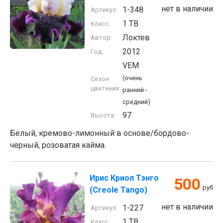
нет в наличии
1-348
Артикул:
1 TB
Класс:
Локтев
Автор:
2012
Год:
VEM
(очень
Сезон
цветения:
ранний -
средний)
97
Высота:
Белый, кремово-лимонный в основе/бордово-
чёрный, розоватая кайма.
Ирис Криол Тэнго
500
руб
(Creole Tango)
нет в наличии
1-227
Артикул:
1 TB
Класс: