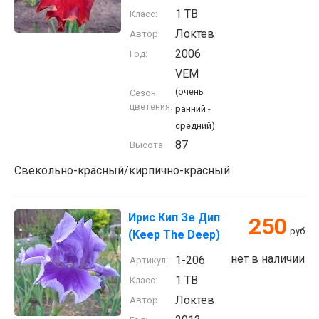
1 TB
Класс:
Локтев
Автор:
2006
Год:
VEM
(очень
Сезон
цветения:
ранний -
средний)
87
Высота:
Свекольно-красный/кирпично-красный.
Ирис Кип Зе Дип
250
руб
(Keep The Deep)
нет в наличии
1-206
Артикул:
1 TB
Класс:
Локтев
Автор: