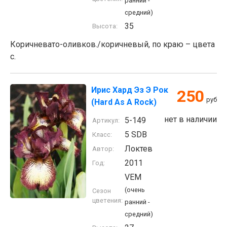
ранний -
средний)
35
Высота:
Коричневато-оливков./коричневый, по краю – цвета
с.
Ирис Хард Эз Э Рок
250
руб
(Hard As A Rock)
нет в наличии
5-149
Артикул:
5 SDB
Класс:
Локтев
Автор:
2011
Год:
VEM
(очень
Сезон
цветения:
ранний -
средний)