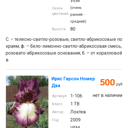
VEM
(очень
Сезон
цветения:
ранний -
средний)
80
Высота:
С. – телесно-светло-розовые, светло-абрикосовые по
краям; ф. – бело-лимонно-светло-абрикосовая смесь,
розовато-абрикосовые основания; б. – от коралловой
в
Ирис Гарсон Номер
500
руб
Два
нет в наличии
1-106
Артикул:
1 TB
Класс:
Локтев
Автор:
2009
Год:
VEM