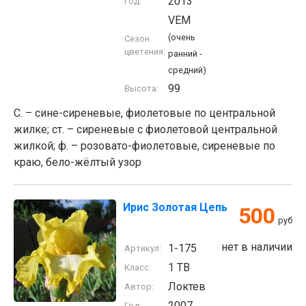
2013
Год:
VEM
(очень
Сезон
цветения:
ранний -
средний)
99
Высота:
С. – сине-сиреневые, фиолетовые по центральной
жилке; ст. – сиреневые с фиолетовой центральной
жилкой; ф. – розовато-фиолетовые, сиреневые по
краю, бело-жёлтый узор
Ирис Золотая Цепь
500
руб
нет в наличии
1-175
Артикул:
1 TB
Класс:
Локтев
Автор:
2007
Год: