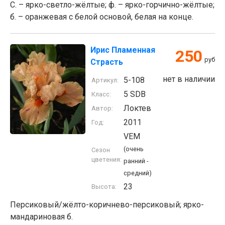
С. – ярко-светло-жёлтые; ф. – ярко-горчично-жёлтые;
б. – оранжевая с белой основой, белая на конце.
Ирис Пламенная
250
руб
Страсть
нет в наличии
5-108
Артикул:
5 SDB
Класс:
Локтев
Автор:
2011
Год:
VEM
(очень
Сезон
цветения:
ранний -
средний)
23
Высота:
Персиковый/жёлто-коричнево-персиковый; ярко-
мандариновая б.