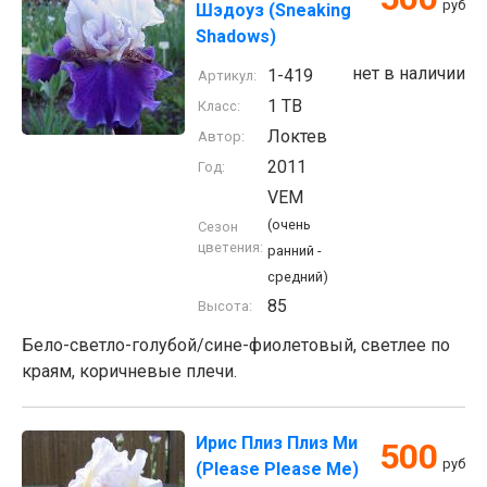
руб
Шэдоуз (Sneaking
Shadows)
нет в наличии
1-419
Артикул:
1 TB
Класс:
Локтев
Автор:
2011
Год:
VEM
(очень
Сезон
цветения:
ранний -
средний)
85
Высота:
Бело-светло-голубой/сине-фиолетовый, светлее по
краям, коричневые плечи.
Ирис Плиз Плиз Ми
500
руб
(Please Please Me)