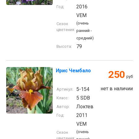
2016
Год:
VEM
(очень
Сезон
цветения:
ранний -
средний)
79
Высота:
Ирис Чембало
250
руб
нет в наличии
5-154
Артикул:
5 SDB
Класс:
Локтев
Автор:
2011
Год:
VEM
(очень
Сезон
цветения: