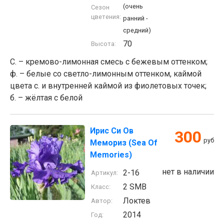
(очень
Сезон
цветения:
ранний -
средний)
70
Высота:
С. – кремово-лимонная смесь с бежевым оттенком;
ф. – белые со светло-лимонным оттенком, каймой
цвета с. и внутренней каймой из фиолетовых точек;
б. – жёлтая с белой
Ирис Си Ов
300
руб
Мемориз (Sea Of
Memories)
нет в наличии
2-16
Артикул:
2 SMB
Класс:
Локтев
Автор:
2014
Год: