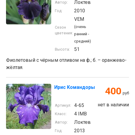
Локтев
Автор:
2010
Год:
VEM
(очень
Сезон
цветения:
ранний -
средний)
51
Высота:
Фиолетовый с чёрным отливом на ф.; б. – оранжево-
жёлтая.
Ирис Командоры
400
руб
нет в наличии
4-65
Артикул:
4 IMB
Класс:
Локтев
Автор:
2013
Год: