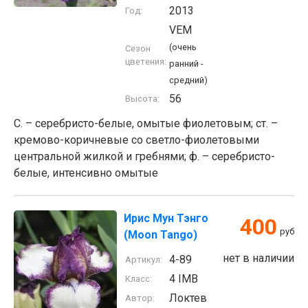
2013
Год:
VEM
(очень
Сезон
цветения:
ранний -
средний)
56
Высота:
С. – серебристо-белые, омытые фиолетовым; ст. –
кремово-коричневые со светло-фиолетовыми
центральной жилкой и гребнями; ф. – серебристо-
белые, интенсивно омытые
Ирис Мун Тэнго
400
руб
(Moon Tango)
нет в наличии
4-89
Артикул:
4 IMB
Класс:
Локтев
Автор: