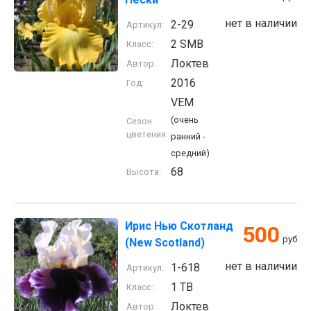
нет в наличии
2-29
Артикул:
2 SMB
Класс:
Локтев
Автор:
2016
Год:
VEM
(очень
Сезон
цветения:
ранний -
средний)
68
Высота:
Ирис Нью Скотланд
500
руб
(New Scotland)
нет в наличии
1-618
Артикул:
1 TB
Класс:
Локтев
Автор: