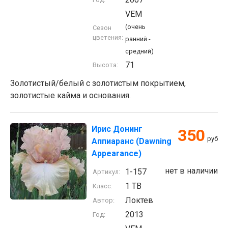
VEM
(очень
Сезон
цветения:
ранний -
средний)
71
Высота:
Золотистый/белый с золотистым покрытием,
золотистые кайма и основания.
Ирис Донинг
350
руб
Аппиаранс (Dawning
Appearance)
нет в наличии
1-157
Артикул:
1 TB
Класс:
Локтев
Автор:
2013
Год: