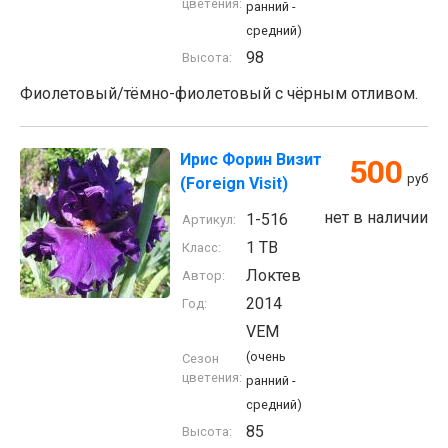
цветения:
ранний -
средний)
98
Высота:
Фиолетовый/тёмно-фиолетовый с чёрным отливом.
Ирис Форин Визит
500
руб
(Foreign Visit)
нет в наличии
1-516
Артикул:
1 TB
Класс:
Локтев
Автор:
2014
Год:
VEM
(очень
Сезон
цветения:
ранний -
средний)
85
Высота: