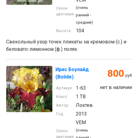
(очень
Сезон
цветения:
ранний -
средний)
104
Высота:
Свекольный узор точек пликаты на кремовом (с.) и
беловато-лимонном (ф.) полях.
Ирис Боулайд
800
руб
(Bolide)
нет в наличии
1-63
Артикул:
1 TB
Класс:
Локтев
Автор:
2013
Год:
VEM
(очень
Сезон
цветения:
ранний -