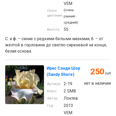
VEM
(очень
Сезон
цветения:
ранний -
средний)
55
Высота:
С. и ф. – синие с редкими белыми мазками; б. – от
жёлтой в горловине до светло-сиреневой на конце,
белая основа.
Ирис Сэнди Шор
250
руб
(Sandy Shore)
нет в наличии
2-19
Артикул:
2 SMB
Класс:
Локтев
Автор:
2013
Год:
VEM