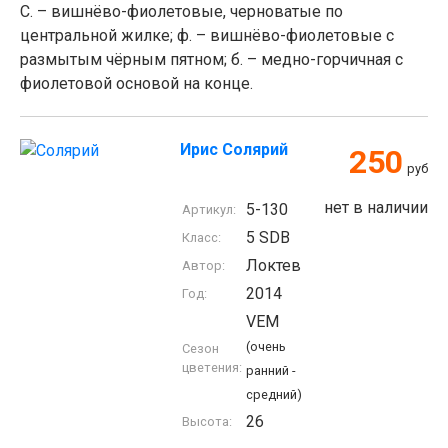
С. – вишнёво-фиолетовые, черноватые по
центральной жилке; ф. – вишнёво-фиолетовые с
размытым чёрным пятном; б. – медно-горчичная с
фиолетовой основой на конце.
Ирис Солярий
250
руб
нет в наличии
5-130
Артикул:
5 SDB
Класс:
Локтев
Автор:
2014
Год:
VEM
(очень
Сезон
цветения:
ранний -
средний)
26
Высота: