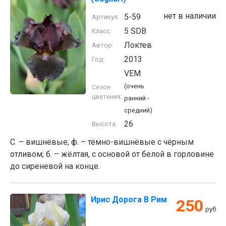
нет в наличии
5-59
Артикул:
5 SDB
Класс:
Локтев
Автор:
2013
Год:
VEM
(очень
Сезон
цветения:
ранний -
средний)
26
Высота:
С. – вишнёвые; ф. – тёмно-вишнёвые с чёрным
отливом; б. – жёлтая, с основой от белой в горловине
до сиреневой на конце.
Ирис Дорога В Рим
250
руб