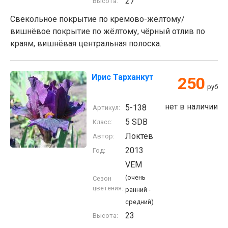
27
Высота:
Свекольное покрытие по кремово-жёлтому/
вишнёвое покрытие по жёлтому, чёрный отлив по
краям, вишнёвая центральная полоска.
Ирис Тарханкут
250
руб
нет в наличии
5-138
Артикул:
5 SDB
Класс:
Локтев
Автор:
2013
Год:
VEM
(очень
Сезон
цветения:
ранний -
средний)
23
Высота: