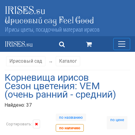
IRISES.su
Ирисовый сад Feel Good
Ирисы цветы, посадочный материал ирисов
IRISES.su
Ирисовый сад
→
Каталог
Корневища ирисов
Сезон цветения: VEM
(очень ранний - средний)
Найдено: 37
по названию
по цене
Сортировать:
по наличию