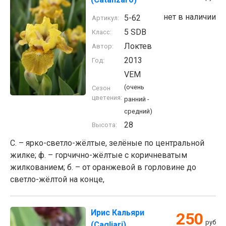
нет в наличии
5-62
Артикул:
5 SDB
Класс:
Локтев
Автор:
2013
Год:
VEM
(очень
Сезон
цветения:
ранний -
средний)
28
Высота:
С. – ярко-светло-жёлтые, зелёные по центральной
жилке; ф. – горчично-жёлтые с коричневатым
жилкованием; б. – от оранжевой в горловине до
светло-жёлтой на конце,
Ирис Кальяри
250
руб
(Cagliari)