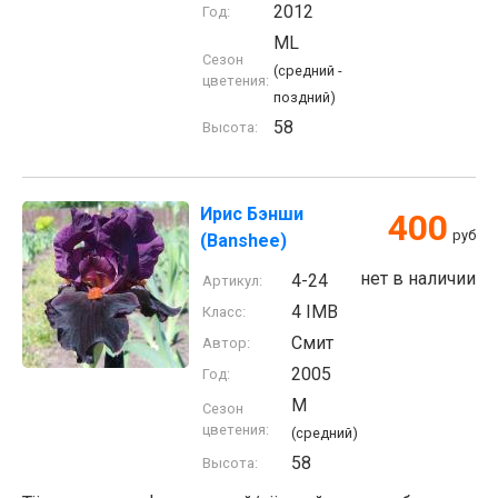
2012
Год:
ML
Сезон
(средний -
цветения:
поздний)
58
Высота:
Ирис Бэнши
400
руб
(Banshee)
нет в наличии
4-24
Артикул:
4 IMB
Класс:
Смит
Автор:
2005
Год:
M
Сезон
цветения:
(средний)
58
Высота: