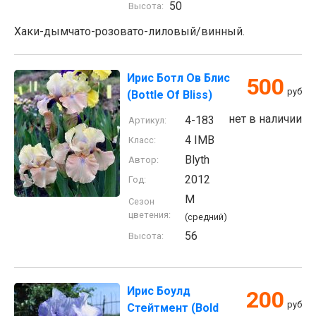
50
Высота:
Хаки-дымчато-розовато-лиловый/винный.
Ирис Ботл Ов Блис
500
руб
(Bottle Of Bliss)
нет в наличии
4-183
Артикул:
4 IMB
Класс:
Blyth
Автор:
2012
Год:
M
Сезон
цветения:
(средний)
56
Высота:
Ирис Боулд
200
руб
Стейтмент (Bold