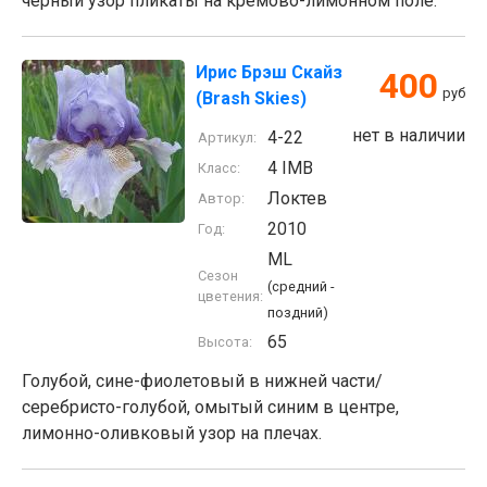
чёрный узор пликаты на кремово-лимонном поле.
Ирис Брэш Скайз
400
руб
(Brash Skies)
нет в наличии
4-22
Артикул:
4 IMB
Класс:
Локтев
Автор:
2010
Год:
ML
Сезон
(средний -
цветения:
поздний)
65
Высота:
Голубой, сине-фиолетовый в нижней части/
серебристо-голубой, омытый синим в центре,
лимонно-оливковый узор на плечах.