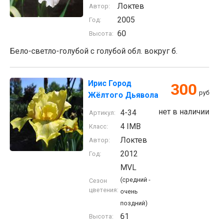
Локтев
Автор:
2005
Год:
60
Высота:
Бело-светло-голубой с голубой обл. вокруг б.
Ирис Город
300
руб
Жёлтого Дьявола
нет в наличии
4-34
Артикул:
4 IMB
Класс:
Локтев
Автор:
2012
Год:
MVL
(средний -
Сезон
цветения:
очень
поздний)
61
Высота: