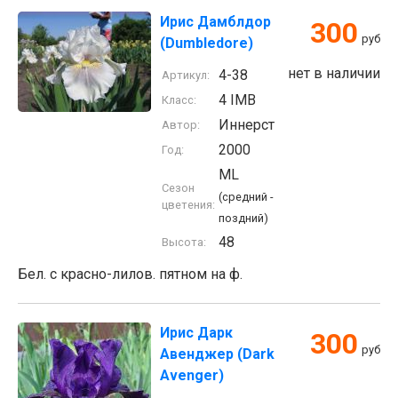
Ирис Дамблдор
300
руб
(Dumbledore)
нет в наличии
4-38
Артикул:
4 IMB
Класс:
Иннерст
Автор:
2000
Год:
ML
Сезон
(средний -
цветения:
поздний)
48
Высота:
Бел. с красно-лилов. пятном на ф.
Ирис Дарк
300
руб
Авенджер (Dark
Avenger)