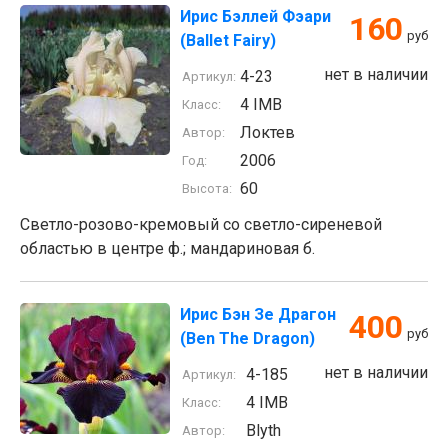
Ирис Бэллей Фэари
160
руб
(Ballet Fairy)
нет в наличии
4-23
Артикул:
4 IMB
Класс:
Локтев
Автор:
2006
Год:
60
Высота:
Светло-розово-кремовый со светло-сиреневой
областью в центре ф.; мандариновая б.
Ирис Бэн Зе Драгон
400
руб
(Ben The Dragon)
нет в наличии
4-185
Артикул:
4 IMB
Класс:
Blyth
Автор: