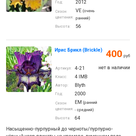
2012
Год:
VE
(очень
Сезон
цветения:
ранний)
56
Высота:
Ирис Брикл (Brickle)
400
руб
нет в наличии
4-21
Артикул:
4 IMB
Класс:
Blyth
Автор:
2000
Год:
EM
(ранний
Сезон
цветения:
- средний)
64
Высота:
Насыщенно-пурпурный до черноты/пурпурно-