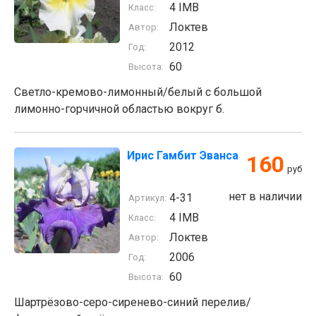
4 IMB
Класс:
Локтев
Автор:
2012
Год:
60
Высота:
Cветло-кремово-лимонный/белый с большой
лимонно-горчичной областью вокруг б.
Ирис Гамбит Эванса
160
руб
нет в наличии
4-31
Артикул:
4 IMB
Класс:
Локтев
Автор:
2006
Год:
60
Высота:
Шартрёзово-серо-сиренево-синий перелив/