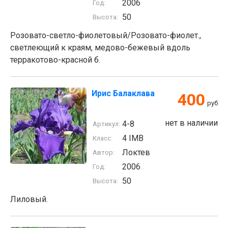
2006
Год:
50
Высота:
Розовато-светло-фиолетовый/Розовато-фиолет.,
светлеющий к краям, медово-бежевый вдоль
терракотово-красной б.
Ирис Балаклава
400
руб
нет в наличии
4-8
Артикул:
4 IMB
Класс:
Локтев
Автор:
2006
Год:
50
Высота:
Лиловый.