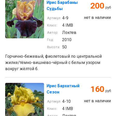
Ирис Барабаны
200
руб
Судьбы
нет в наличии
4-9
Артикул:
4 IMB
Класс:
Локтев
Автор:
2010
Год:
50
Высота:
Горчично-бежевый, фиолетовый по центральной
жилке/тёмно-вишнёво-чёрный с белым узором
вокруг жёлтой б.
Ирис Бархатный
160
руб
Сезон
нет в наличии
4-10
Артикул:
4 IMB
Класс:
Локтев
Автор: