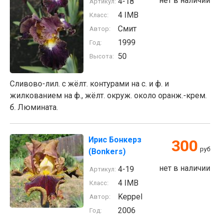
нет в наличии
4-18
Артикул:
4 IMB
Класс:
Смит
Автор:
1999
Год:
50
Высота:
Сливово-лил. с жёлт. контурами на с. и ф. и
жилкованием на ф., жёлт. окруж. около оранж.-крем.
б. Люмината.
Ирис Бонкерз
300
руб
(Bonkers)
нет в наличии
4-19
Артикул:
4 IMB
Класс:
Keppel
Автор:
2006
Год: