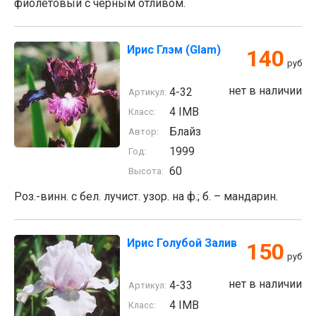
фиолетовый с чёрным отливом.
Ирис Глэм (Glam)
140
руб
нет в наличии
4-32
Артикул:
4 IMB
Класс:
Блайз
Автор:
1999
Год:
60
Высота:
Роз.-винн. с бел. лучист. узор. на ф.; б. – мандарин.
Ирис Голубой Залив
150
руб
нет в наличии
4-33
Артикул:
4 IMB
Класс: