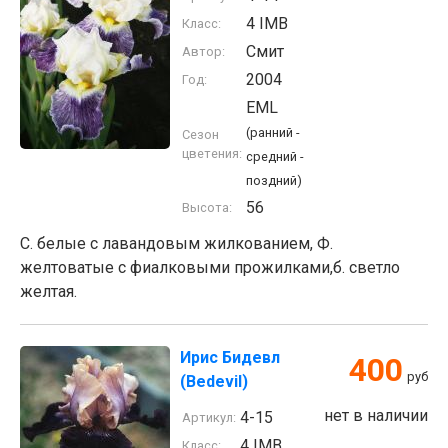
4 IMB
Класс:
Смит
Автор:
2004
Год:
EML
(ранний -
Сезон
цветения:
средний -
поздний)
56
Высота:
С. белые с лавандовым жилкованием, Ф.
желтоватые с фиалковыми прожилками,б. светло
желтая.
Ирис Бидевл
400
руб
(Bedevil)
нет в наличии
4-15
Артикул:
4 IMB
Класс: