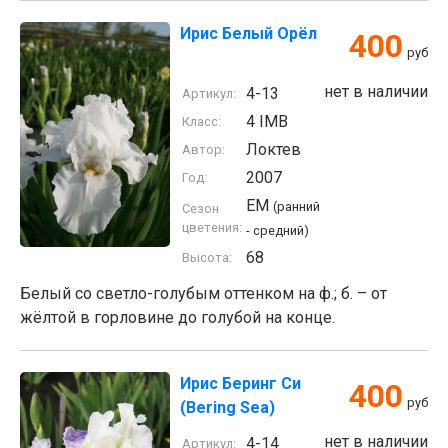
Ирис Белый Орёл
400
руб
нет в наличии
4-13
Артикул:
4 IMB
Класс:
Локтев
Автор:
2007
Год:
EM
(ранний
Сезон
цветения:
- средний)
68
Высота:
Белый со светло-голубым оттенком на ф.; б. – от
жёлтой в горловине до голубой на конце.
Ирис Беринг Си
400
руб
(Bering Sea)
нет в наличии
4-14
Артикул: