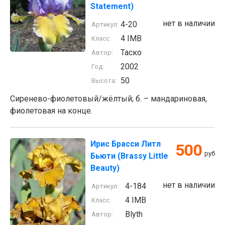
Statement)
нет в наличии
4-20
Артикул:
4 IMB
Класс:
Таско
Автор:
2002
Год:
50
Высота:
Сиренево-фиолетовый/жёлтый; б. – мандариновая,
фиолетовая на конце.
Ирис Брасси Литл
500
руб
Бьюти (Brassy Little
Beauty)
нет в наличии
4-184
Артикул:
4 IMB
Класс:
Blyth
Автор: