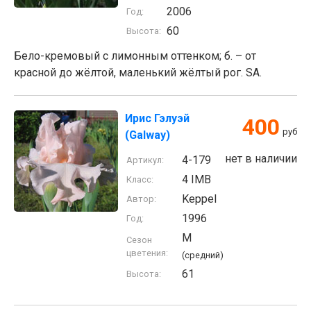
2006
Год:
60
Высота:
Бело-кремовый с лимонным оттенком; б. – от
красной до жёлтой, маленький жёлтый рог. SA.
Ирис Гэлуэй
400
руб
(Galway)
нет в наличии
4-179
Артикул:
4 IMB
Класс:
Keppel
Автор:
1996
Год:
M
Сезон
цветения:
(средний)
61
Высота: