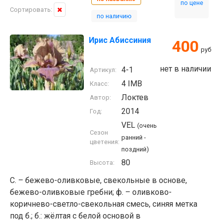
по цене
Сортировать:
по наличию
Ирис Абиссиния
400
руб
нет в наличии
4-1
Артикул:
4 IMB
Класс:
Локтев
Автор:
2014
Год:
VEL
(очень
Сезон
ранний -
цветения:
поздний)
80
Высота:
С. – бежево-оливковые, свекольные в основе,
бежево-оливковые гребни; ф. – оливково-
коричнево-светло-свекольная смесь, синяя метка
под б.; б.: жёлтая с белой основой в