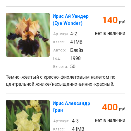
Ирис Ай Уандер
140
руб
(Eye Wonder)
нет в наличии
4-2
Артикул:
4 IMB
Класс:
Блайз
Автор:
1998
Год:
50
Высота:
Тёмно-жёлтый с красно-фиолетовым налётом по
центральной жилке/насыщенно-винно-красный.
Ирис Александр
400
руб
Грин
нет в наличии
4-3
Артикул:
4 IMB
Класс: