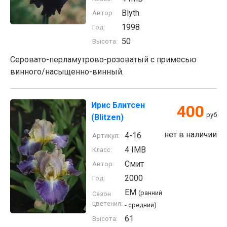
Blyth
Автор:
1998
Год:
50
Высота:
Серовато-перламутрово-розоватый с примесью
винного/насыщенно-винный.
Ирис Блитсен
400
руб
(Blitzen)
нет в наличии
4-16
Артикул:
4 IMB
Класс:
Смит
Автор:
2000
Год:
EM
(ранний
Сезон
цветения:
- средний)
61
Высота: