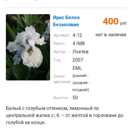
Ирис Белое
400
руб
Безмолвие
нет в наличии
4-12
Артикул:
4 IMB
Класс:
Локтев
Автор:
2007
Год:
EML
(ранний -
Сезон
цветения:
средний -
поздний)
50
Высота:
Белый с голубым оттенком, лимонный по
центральной жилке с.; б. – от жёлтой в горловине до
голубой на конце.