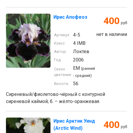
Ирис Апофеоз
400
руб
нет в наличии
4-5
Артикул:
4 IMB
Класс:
Локтев
Автор:
2006
Год:
EM
(ранний
Сезон
цветения:
- средний)
56
Высота:
Сиреневый/фиолетово-чёрный с контурной
сиреневой каймой; б. – жёлто-оранжевая.
Ирис Арктик Уинд
400
руб
(Arctic Wind)