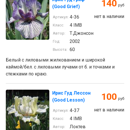
140
руб
(Good Grief)
нет в наличии
4-36
Артикул:
4 IMB
Класс:
Т.Джонсон
Автор:
2002
Год:
60
Высота:
Белый с лиловыми жилкованием и широкой
каймой/бел. с лиловыми лучами от б. и точками и
стежками по краю.
Ирис Гуд Лессон
100
руб
(Good Lesson)
нет в наличии
4-37
Артикул:
4 IMB
Класс:
Локтев
Автор: