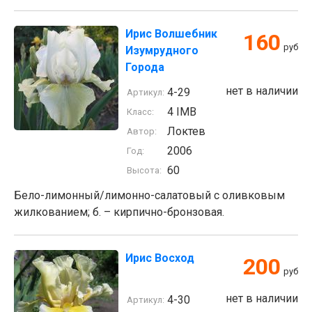
Ирис Волшебник
160
руб
Изумрудного
Города
нет в наличии
4-29
Артикул:
4 IMB
Класс:
Локтев
Автор:
2006
Год:
60
Высота:
Бело-лимонный/лимонно-салатовый с оливковым
жилкованием; б. – кирпично-бронзовая.
Ирис Восход
200
руб
нет в наличии
4-30
Артикул: