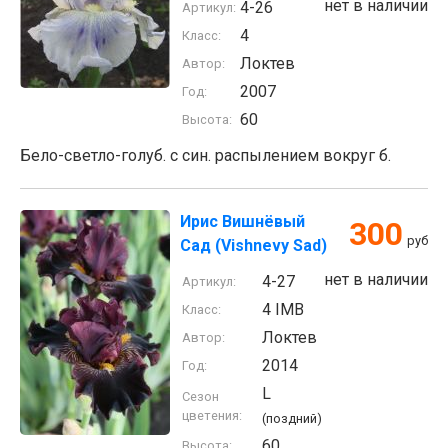
нет в наличии
4-26
Артикул:
4
Класс:
Локтев
Автор:
2007
Год:
60
Высота:
Бело-светло-голуб. с син. распылением вокруг б.
Ирис Вишнёвый
300
руб
Сад (Vishnevy Sad)
нет в наличии
4-27
Артикул:
4 IMB
Класс:
Локтев
Автор:
2014
Год:
L
Сезон
цветения:
(поздний)
60
Высота: