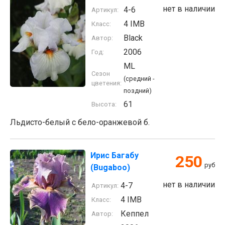
нет в наличии
4-6
Артикул:
4 IMB
Класс:
Black
Автор:
2006
Год:
ML
Сезон
(средний -
цветения:
поздний)
61
Высота:
Льдисто-белый с бело-оранжевой б.
Ирис Багабу
250
руб
(Bugaboo)
нет в наличии
4-7
Артикул:
4 IMB
Класс:
Кеппел
Автор: