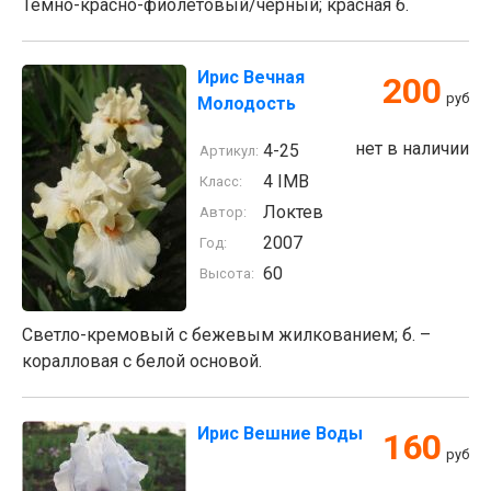
Тёмно-красно-фиолетовый/чёрный; красная б.
Ирис Вечная
200
руб
Молодость
нет в наличии
4-25
Артикул:
4 IMB
Класс:
Локтев
Автор:
2007
Год:
60
Высота:
Cветло-кремовый с бежевым жилкованием; б. –
коралловая с белой основой.
Ирис Вешние Воды
160
руб