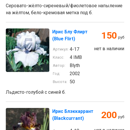
Серовато-жёлто-сиреневый/фиолетовое напыление
на жёлтом, бело-кремовая метка под б.
Ирис Блу Флирт
150
руб
(Blue Flirt)
нет в наличии
4-17
Артикул:
4 IMB
Класс:
Blyth
Автор:
2002
Год:
50
Высота:
Льдисто-голубой с синей б.
Ирис Блэккаррант
200
руб
(Blackcurrant)