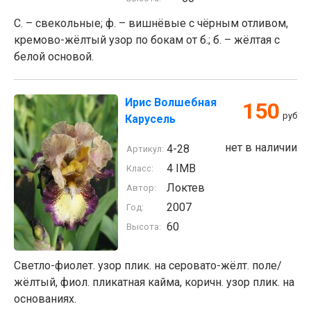
С. – свекольные; ф. – вишнёвые с чёрным отливом,
кремово-жёлтый узор по бокам от б.; б. – жёлтая с
белой основой.
Ирис Волшебная
150
руб
Карусель
нет в наличии
4-28
Артикул:
4 IMB
Класс:
Локтев
Автор:
2007
Год:
60
Высота:
Светло-фиолет. узор плик. на серовато-жёлт. поле/
жёлтый, фиол. пликатная кайма, коричн. узор плик. на
основаниях.