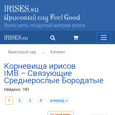
IRISES.su
Ирисовый сад Feel Good
Ирисы цветы, посадочный материал ирисов
IRISES.su
Ирисовый сад
→
Каталог
Корневища ирисов
IMB − Связующие
Среднерослые Бородатые
Найдено: 183
1
2
3
4
вперед »
по названию