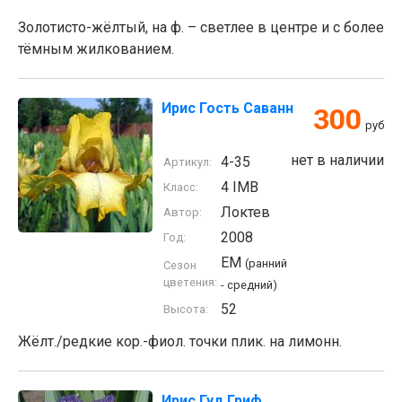
Золотисто-жёлтый, на ф. – светлее в центре и с более
тёмным жилкованием.
Ирис Гость Саванн
300
руб
нет в наличии
4-35
Артикул:
4 IMB
Класс:
Локтев
Автор:
2008
Год:
EM
(ранний
Сезон
цветения:
- средний)
52
Высота:
Жёлт./редкие кор.-фиол. точки плик. на лимонн.
Ирис Гуд Гриф