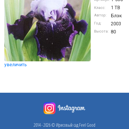
1 TB
Класс:
Автор:
Блэк
Год:
2003
Высота:
80
увеличить
2014 - 2026 © Ирисовый сад Feel Good