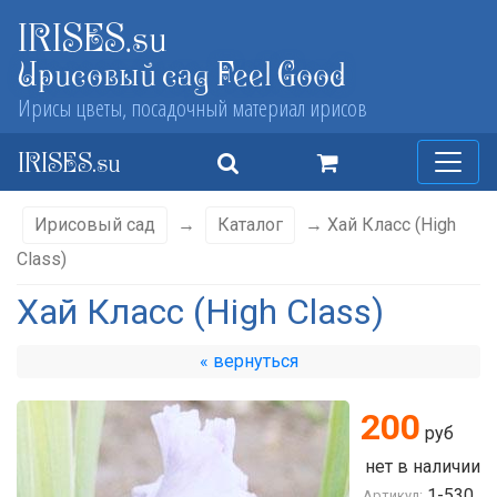
IRISES.su
Ирисовый сад Feel Good
Ирисы цветы, посадочный материал ирисов
IRISES.su
Ирисовый сад
→
Каталог
→ Хай Класс (High
Class)
Хай Класс (High Class)
« вернуться
200
руб
нет в наличии
1-530
Артикул: