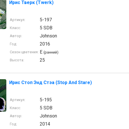
Ирис Тверк (Twerk)
5-197
Артикул:
5 SDB
Класс:
Johnson
Автор:
2016
Год:
E
Сезон цветения:
(ранний)
25
Высота:
Ирис Стоп Энд Стэа (Stop And Stare)
5-195
Артикул:
5 SDB
Класс:
Johnson
Автор:
2014
Год: