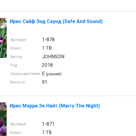
Ирис Сайф Энд Саунд (Safe And Sound)
1-878
Артикул:
1 TB
Класс:
JOHNSON
Автор:
2018
Год:
E
Сезон цветения:
(ранний)
91
Высота:
Ирис Мэрри Зе Найт (Marry The Night)
1-871
Артикул:
1 TB
Класс: