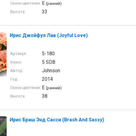
E
Сезон цветения:
(ранний)
33
Высота:
Ирис Джойфул Лав (Joyful Love)
5-180
Артикул:
5 SDB
Класс:
Johnson
Автор:
2014
Год:
E
Сезон цветения:
(ранний)
38
Высота:
Ирис Браш Энд Сасси (Brash And Sassy)