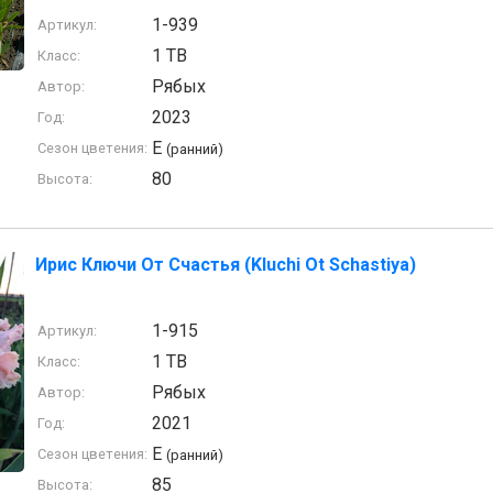
1-939
Артикул:
1 TB
Класс:
Рябых
Автор:
2023
Год:
E
Сезон цветения:
(ранний)
80
Высота:
Ирис Ключи От Счастья (Kluchi Ot Schastiya)
1-915
Артикул:
1 TB
Класс:
Рябых
Автор:
2021
Год:
E
Сезон цветения:
(ранний)
85
Высота: