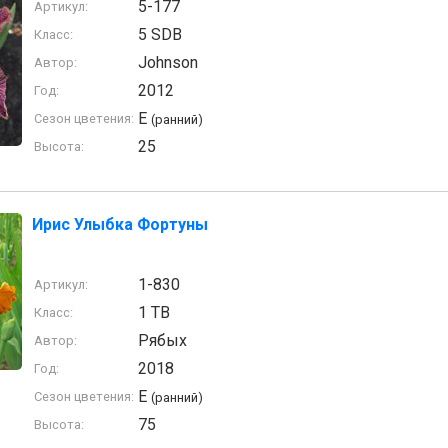
5-177
Артикул:
5 SDB
Класс:
Johnson
Автор:
2012
Год:
E
Сезон цветения:
(ранний)
25
Высота:
Ирис Улыбка Фортуны
1-830
Артикул:
1 TB
Класс:
Рябых
Автор:
2018
Год:
E
Сезон цветения:
(ранний)
75
Высота: