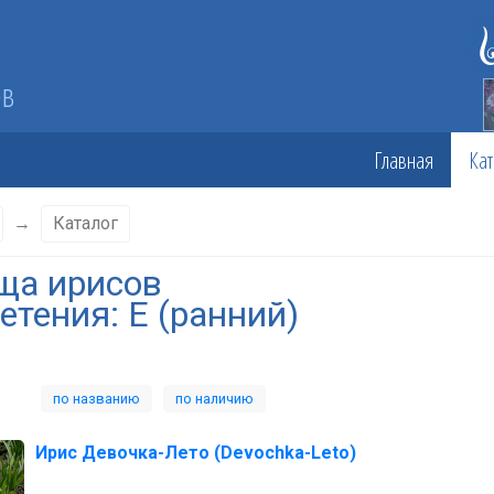
ов
Главная
Кат
→
Каталог
ща ирисов
етения: E (ранний)
по названию
по наличию
Ирис Девочка-Лето (Devochka-Leto)