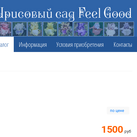
Ирисовый сад Feel Good
алог
Информация
Условия приобретения
Контакты
по цене
1500
руб