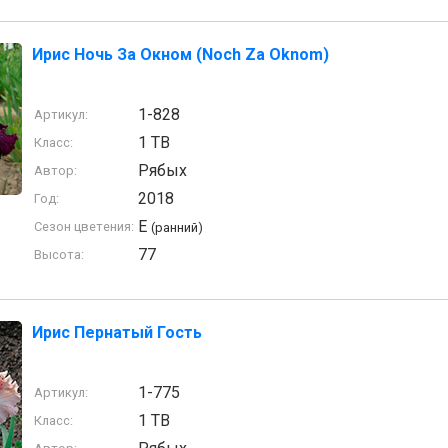
Ирис Ночь За Окном (Noch Za Oknom)
1-828
Артикул:
1 TB
Класс:
Рябых
Автор:
2018
Год:
E
Сезон цветения:
(ранний)
77
Высота:
Ирис Пернатый Гость
1-775
Артикул:
1 TB
Класс: