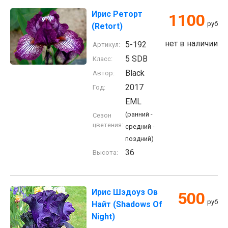
Ирис Реторт
1100
руб
(Retort)
нет в наличии
5-192
Артикул:
5 SDB
Класс:
Black
Автор:
2017
Год:
EML
(ранний -
Сезон
цветения:
средний -
поздний)
36
Высота:
Ирис Шэдоуз Ов
500
руб
Найт (Shadows Of
Night)