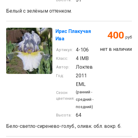
Белый с зелёным оттенком.
Ирис Плакучая
400
руб
Ива
нет в наличии
4-106
Артикул:
4 IMB
Класс:
Локтев
Автор:
2011
Год:
EML
(ранний -
Сезон
цветения:
средний -
поздний)
64
Высота:
Бело-светло-сиренево-голуб., оливк. обл. вокр. б.