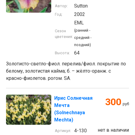
Sutton
Автор:
2002
Год:
EML
(ранний -
Сезон
цветения:
средний -
поздний)
64
Высота:
Золотисто-светло-фиол. перелив/фиол. покрытие по
белому, золотистая кайма; б. – жёлто-оранж. с
красно-фиолетов. рогом. SA.
Ирис Солнечная
300
руб
Мечта
(Solnechnaya
Mechta)
нет в наличии
4-130
Артикул: