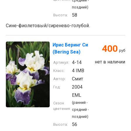
средний -
поздний)
58
Высота:
Сине-фиолетовый/сиренево-голубой.
Ирис Беринг Си
400
руб
(Bering Sea)
нет в наличии
4-14
Артикул:
4 IMB
Класс:
Смит
Автор:
2004
Год:
EML
(ранний -
Сезон
цветения:
средний -
поздний)
56
Высота: