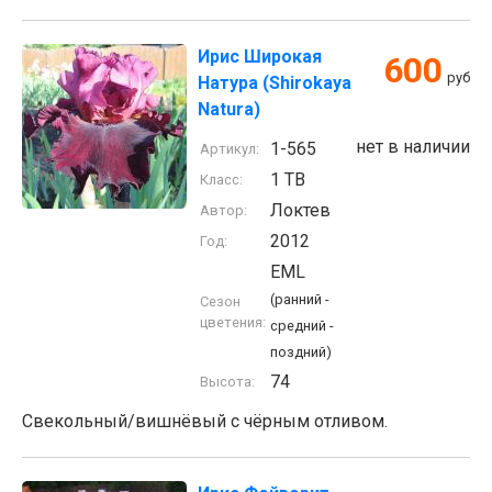
Ирис Широкая
600
руб
Натура (Shirokaya
Natura)
нет в наличии
1-565
Артикул:
1 TB
Класс:
Локтев
Автор:
2012
Год:
EML
(ранний -
Сезон
цветения:
средний -
поздний)
74
Высота:
Свекольный/вишнёвый с чёрным отливом.