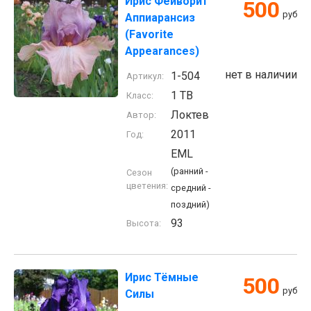
Ирис Фейворит
500
руб
Аппиарансиз
(Favorite
Appearances)
нет в наличии
1-504
Артикул:
1 TB
Класс:
Локтев
Автор:
2011
Год:
EML
(ранний -
Сезон
цветения:
средний -
поздний)
93
Высота:
Ирис Тёмные
500
руб
Силы