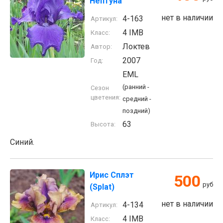
Нептуна
нет в наличии
4-163
Артикул:
4 IMB
Класс:
Локтев
Автор:
2007
Год:
EML
(ранний -
Сезон
цветения:
средний -
поздний)
63
Высота:
Синий.
Ирис Сплэт
500
руб
(Splat)
нет в наличии
4-134
Артикул:
4 IMB
Класс: