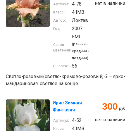
нет в наличии
4-78
Артикул:
4 IMB
Класс:
Локтев
Автор:
2007
Год:
EML
(ранний -
Сезон
цветения:
средний -
поздний)
56
Высота:
Cветло-розовый/светло-кремово-розовый; б. – ярко-
мандариновая, светлее на конце.
Ирис Зимняя
300
руб
Фантазия
нет в наличии
4-52
Артикул:
4 IMB
Класс: