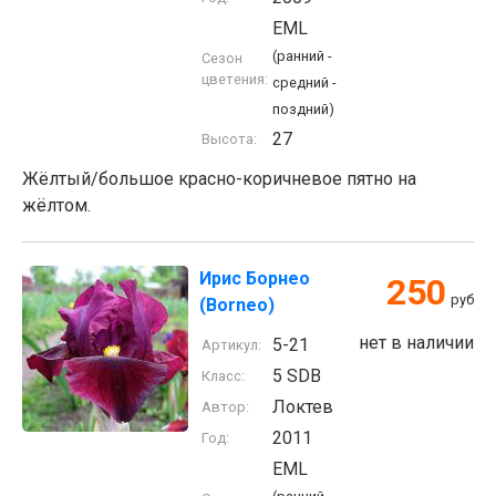
EML
(ранний -
Сезон
цветения:
средний -
поздний)
27
Высота:
Жёлтый/большое красно-коричневое пятно на
жёлтом.
Ирис Борнео
250
руб
(Borneo)
нет в наличии
5-21
Артикул:
5 SDB
Класс:
Локтев
Автор:
2011
Год:
EML