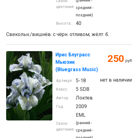
(ранний -
Сезон
цветения:
средний -
поздний)
40
Высота:
Свекольн./вишнёв. с чёрн. отливом; жёлт. б.
Ирис Блуграсс
250
руб
Мьюзик
(Bluegrass Music)
нет в наличии
5-18
Артикул:
5 SDB
Класс:
Локтев
Автор:
2009
Год:
EML
(ранний -
Сезон
цветения:
средний -
поздний)