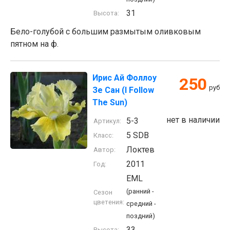
31
Высота:
Бело-голубой с большим размытым оливковым
пятном на ф.
Ирис Ай Фоллоу
250
руб
Зе Сан (I Follow
The Sun)
нет в наличии
5-3
Артикул:
5 SDB
Класс:
Локтев
Автор:
2011
Год:
EML
(ранний -
Сезон
цветения:
средний -
поздний)
33
Высота: