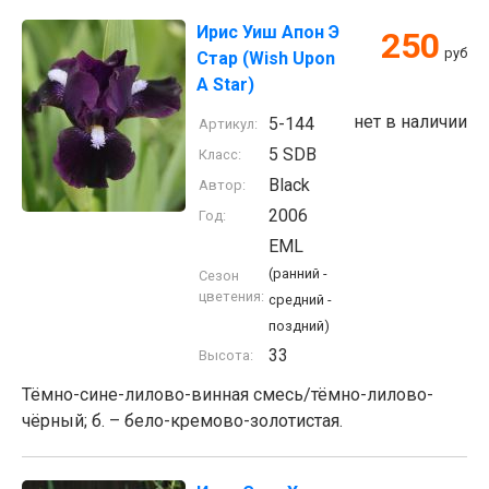
Ирис Уиш Апон Э
250
руб
Стар (Wish Upon
A Star)
нет в наличии
5-144
Артикул:
5 SDB
Класс:
Black
Автор:
2006
Год:
EML
(ранний -
Сезон
цветения:
средний -
поздний)
33
Высота:
Тёмно-сине-лилово-винная смесь/тёмно-лилово-
чёрный; б. – бело-кремово-золотистая.