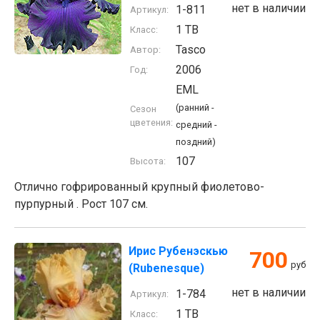
нет в наличии
1-811
Артикул:
1 TB
Класс:
Tasco
Автор:
2006
Год:
EML
(ранний -
Сезон
цветения:
средний -
поздний)
107
Высота:
Отлично гофрированный крупный фиолетово-
пурпурный . Рост 107 см.
Ирис Рубенэскью
700
руб
(Rubenesque)
нет в наличии
1-784
Артикул:
1 TB
Класс: