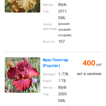
Blyth
Автор:
2011
Год:
EML
(ранний -
Сезон
цветения:
средний -
поздний)
107
Высота:
Ирис Попстар
400
руб
(Popstar)
нет в наличии
1-778
Артикул:
1 TB
Класс:
Blyth
Автор:
2005
Год:
EML