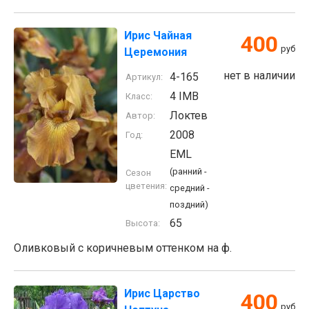
Ирис Чайная
400
руб
Церемония
нет в наличии
4-165
Артикул:
4 IMB
Класс:
Локтев
Автор:
2008
Год:
EML
(ранний -
Сезон
цветения:
средний -
поздний)
65
Высота:
Оливковый с коричневым оттенком на ф.
Ирис Царство
400
руб