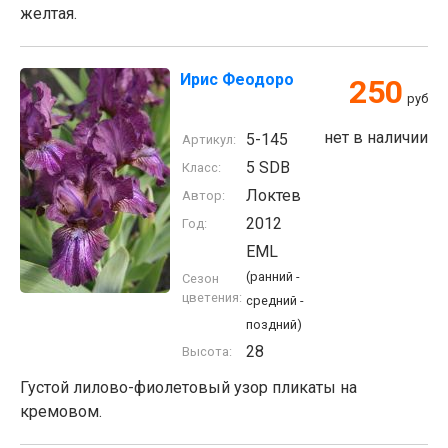
желтая.
Ирис Феодоро
250
руб
нет в наличии
5-145
Артикул:
5 SDB
Класс:
Локтев
Автор:
2012
Год:
EML
(ранний -
Сезон
цветения:
средний -
поздний)
28
Высота:
Густой лилово-фиолетовый узор пликаты на
кремовом.