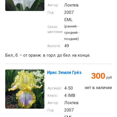
Локтев
Автор:
2007
Год:
EML
(ранний -
Сезон
цветения:
средний -
поздний)
49
Высота:
Бел.; б. – от оранж. в горл. до бел. на конце.
Ирис Земля Грёз
300
руб
нет в наличии
4-50
Артикул:
4 IMB
Класс:
Локтев
Автор:
2007
Год: