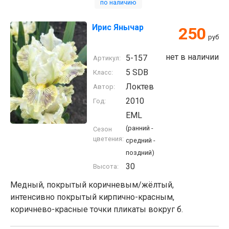
по наличию
Ирис Янычар
250
руб
нет в наличии
5-157
Артикул:
5 SDB
Класс:
Локтев
Автор:
2010
Год:
EML
(ранний -
Сезон
цветения:
средний -
поздний)
30
Высота:
Медный, покрытый коричневым/жёлтый,
интенсивно покрытый кирпично-красным,
коричнево-красные точки пликаты вокруг б.