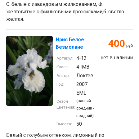
С. белые с лавандовым жилкованием, Ф.
желтоватые с фиалковыми прожилками,б. светло
желтая.
Ирис Белое
400
руб
Безмолвие
нет в наличии
4-12
Артикул:
4 IMB
Класс:
Локтев
Автор:
2007
Год:
EML
(ранний -
Сезон
цветения:
средний -
поздний)
50
Высота:
Белый с голубым оттенком, лимонный по