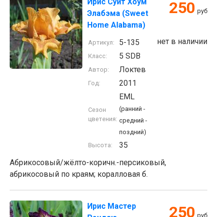
Ирис Суит Хоум
250
руб
Элабэма (Sweet
Home Alabama)
нет в наличии
5-135
Артикул:
5 SDB
Класс:
Локтев
Автор:
2011
Год:
EML
(ранний -
Сезон
цветения:
средний -
поздний)
35
Высота:
Абрикосовый/жёлто-коричн.-персиковый,
абрикосовый по краям; коралловая б.
Ирис Мастер
250
руб