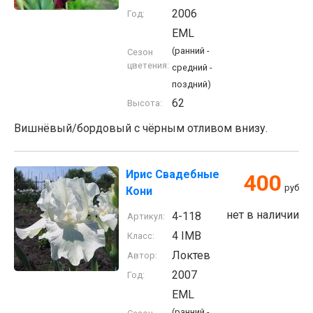
2006
Год:
EML
(ранний -
Сезон
цветения:
средний -
поздний)
62
Высота:
Вишнёвый/бордовый с чёрным отливом внизу.
Ирис Свадебные
400
руб
Кони
нет в наличии
4-118
Артикул:
4 IMB
Класс:
Локтев
Автор:
2007
Год:
EML
(ранний -