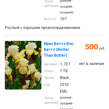
(ранний -
Сезон
цветения:
средний -
поздний)
107
Высота:
Рослый с хорошим происхождениением .
Ирис Беттэ Вэн
500
руб
Баттэ (Better
Than Butter)
нет в наличии
1-727
Артикул:
1 TB
Класс:
Black
Автор:
2010
Год:
EML
(ранний -
Сезон
цветения:
средний -