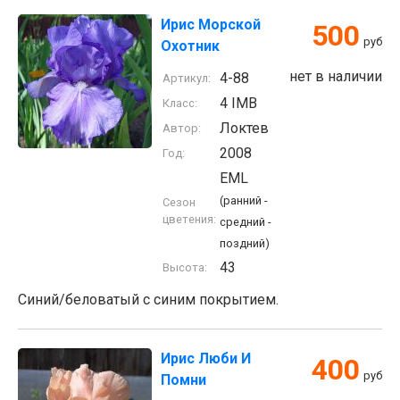
Ирис Морской
500
руб
Охотник
нет в наличии
4-88
Артикул:
4 IMB
Класс:
Локтев
Автор:
2008
Год:
EML
(ранний -
Сезон
цветения:
средний -
поздний)
43
Высота:
Синий/беловатый с синим покрытием.
Ирис Люби И
400
руб
Помни