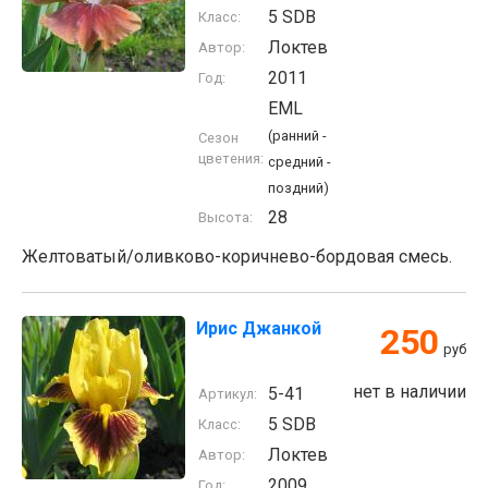
5 SDB
Класс:
Локтев
Автор:
2011
Год:
EML
(ранний -
Сезон
цветения:
средний -
поздний)
28
Высота:
Желтоватый/оливково-коричнево-бордовая смесь.
Ирис Джанкой
250
руб
нет в наличии
5-41
Артикул:
5 SDB
Класс:
Локтев
Автор:
2009
Год: