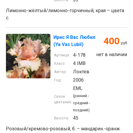
Лимонно-жёлтый/лимонно-горчичный, края – цвета
с.
Ирис Я Вас Любил
400
руб
(Ya Vas Lubil)
нет в наличии
4-178
Артикул:
4 IMB
Класс:
Локтев
Автор:
2006
Год:
EML
(ранний -
Сезон
цветения:
средний -
поздний)
45
Высота:
Розовый/кремово-розовый; б. – мандарин.-оранж.