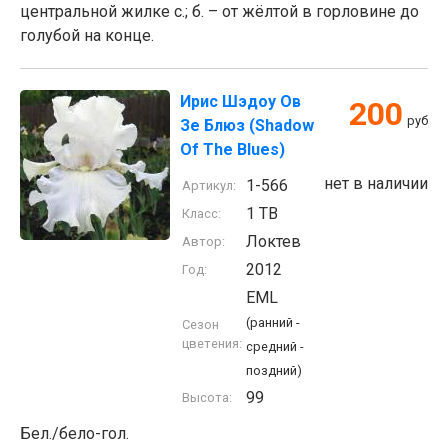
центральной жилке с.; б. – от жёлтой в горловине до
голубой на конце.
Ирис Шэдоу Ов
200
руб
Зе Блюз (Shadow
Of The Blues)
нет в наличии
1-566
Артикул:
1 TB
Класс:
Локтев
Автор:
2012
Год:
EML
(ранний -
Сезон
цветения:
средний -
поздний)
99
Высота:
Бел./бело-гол.