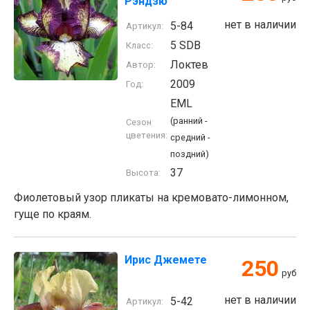
Рэндзю
нет в наличии
5-84
Артикул:
5 SDB
Класс:
Локтев
Автор:
2009
Год:
EML
(ранний -
Сезон
цветения:
средний -
поздний)
37
Высота:
Фиолетовый узор пликаты на кремовато-лимонном,
гуще по краям.
Ирис Джемете
250
руб
нет в наличии
5-42
Артикул: