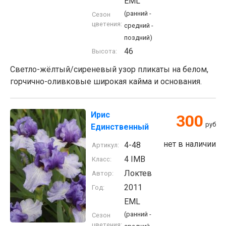
EML
(ранний -
Сезон
цветения:
средний -
поздний)
46
Высота:
Cветло-жёлтый/сиреневый узор пликаты на белом,
горчично-оливковые широкая кайма и основания.
Ирис
300
руб
Единственный
нет в наличии
4-48
Артикул:
4 IMB
Класс:
Локтев
Автор:
2011
Год:
EML
(ранний -
Сезон
цветения: