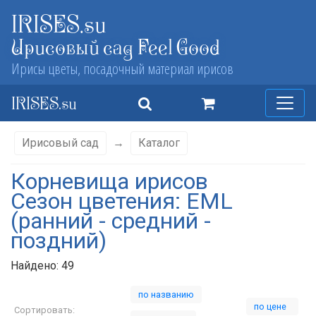
IRISES.su
Ирисовый сад Feel Good
Ирисы цветы, посадочный материал ирисов
IRISES.su
Ирисовый сад
→
Каталог
Корневища ирисов
Сезон цветения: EML
(ранний - средний -
поздний)
Найдено: 49
по названию
по цене
Сортировать: