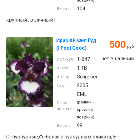
поздний)
104
Высота:
крупный , отличный !
Ирис Ай Фил Гуд
500
руб
(I Feel Good)
нет в наличии
1-647
Артикул:
1 TB
Класс:
Schreiner
Автор:
2005
Год:
EML
(ранний -
Сезон
цветения:
средний -
поздний)
99
Высота:
С.-пурпурные,Ф.-белая с пурпурным пликата, Б.-