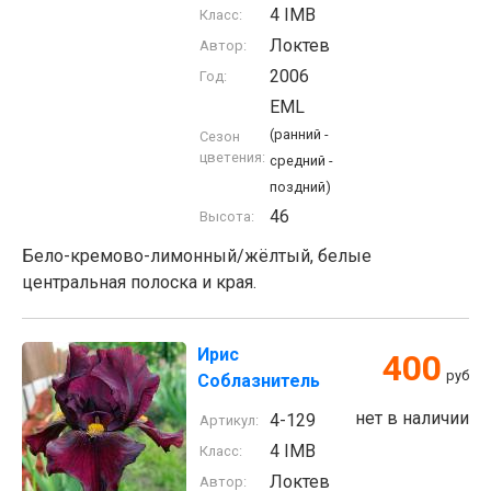
4 IMB
Класс:
Локтев
Автор:
2006
Год:
EML
(ранний -
Сезон
цветения:
средний -
поздний)
46
Высота:
Бело-кремово-лимонный/жёлтый, белые
центральная полоска и края.
Ирис
400
руб
Соблазнитель
нет в наличии
4-129
Артикул:
4 IMB
Класс:
Локтев
Автор: