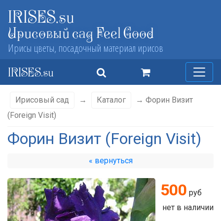
IRISES.su
Ирисовый сад Feel Good
Ирисы цветы, посадочный материал ирисов
IRISES.su
Ирисовый сад
→
Каталог
→ Форин Визит
(Foreign Visit)
Форин Визит (Foreign Visit)
« вернуться
500
руб
нет в наличии