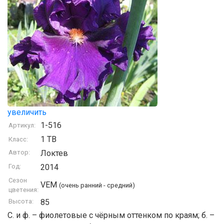
увеличить
1-516
Артикул:
1 TB
Класс:
Автор:
Локтев
Год:
2014
Сезон
VEM
(очень ранний - средний)
цветения:
Высота:
85
С. и ф. – фиолетовые с чёрным оттенком по краям; б. –