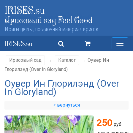
IRISES.su
Ирисовый сад Feel Good
Ирисы цветы, посадочный материал ирисов
IRISES.su
Ирисовый сад
→
Каталог
→ Оувер Ин
Глорилэнд (Over In Gloryland)
Оувер Ин Глорилэнд (Over
In Gloryland)
« вернуться
250
руб