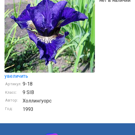
нет в наличии
увеличить
9-18
Артикул:
9 SIB
Класс:
Автор:
Холлингуорс
Год:
1993