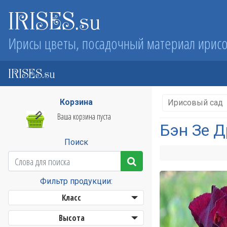
IRISES.su
Ирисы цветы, посадочный материал ирис
IRISES.su
Корзина
Ирисовый сад
Ваша корзина пуста
Бэн Зе Д
Поиск
Фильтр продукции:
Класс
Высота