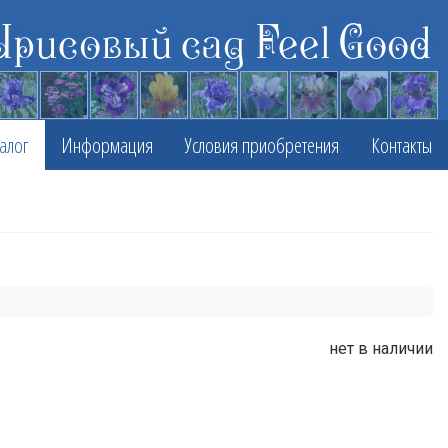
Ирисовый сад Feel Good
алог
Информация
Условия приобретения
Контакты
нет в наличии