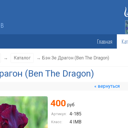
ов
Главная
Кат
→
Каталог
→ Бэн Зе Драгон (Ben The Dragon)
рагон (Ben The Dragon)
« вернуться
400
руб
4-185
Артикул:
4 IMB
Класс: