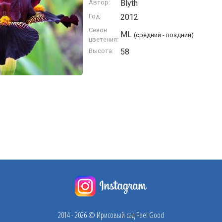
Автор:
Blyth
Год:
2012
Сезон
ML
(средний - поздний)
цветения:
Высота:
58
2014 - 2026 © Ирисовый сад Feel Good