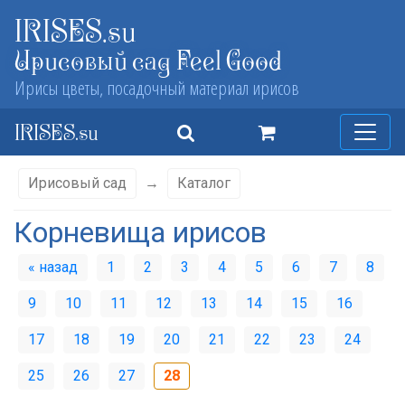
IRISES.su
Ирисовый сад Feel Good
Ирисы цветы, посадочный материал ирисов
IRISES.su
Ирисовый сад
→
Каталог
Корневища ирисов
« назад
1
2
3
4
5
6
7
8
9
10
11
12
13
14
15
16
17
18
19
20
21
22
23
24
25
26
27
28