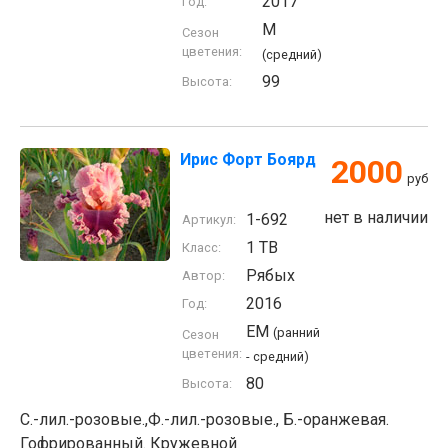
2017
Год:
M
Сезон
цветения:
(средний)
99
Высота:
Ирис Форт Боярд
2000
руб
нет в наличии
1-692
Артикул:
1 TB
Класс:
Рябых
Автор:
2016
Год:
EM
(ранний
Сезон
цветения:
- средний)
80
Высота:
С.-лил.-розовые.,Ф.-лил.-розовые., Б.-оранжевая.
Гофрированный. Кружевной