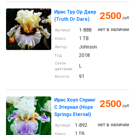
Ирис Тру Ор Даер
2500
руб
(Truth Or Dare)
нет в наличии
1-888
Артикул:
1 TB
Класс:
Johnson
Автор:
2018
Год:
Сезон
L
цветения:
91
Высота:
Ирис Хоуп Спринг
2500
руб
С Этернал (Hope
Springs Eternal)
нет в наличии
1-892
Артикул:
1 TB
Класс: