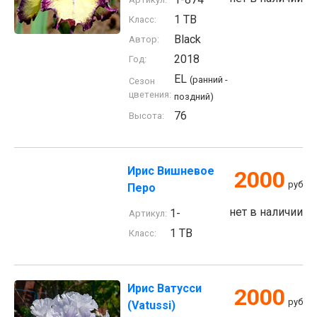
1 TB
Класс:
Black
Автор:
2018
Год:
EL
(ранний -
Сезон
цветения:
поздний)
76
Высота:
Ирис Вишневое
2000
руб
Перо
нет в наличии
1-
Артикул:
1 TB
Класс:
Ирис Ватусси
2000
руб
(Vatussi)