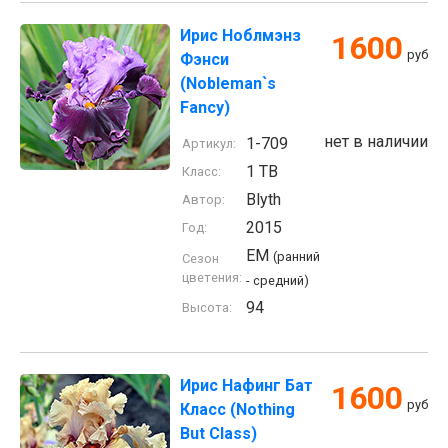
Ирис Ноблмэнз
1600
руб
Фэнси
(Nobleman`s
Fancy)
нет в наличии
1-709
Артикул:
1 TB
Класс:
Blyth
Автор:
2015
Год:
EM
(ранний
Сезон
цветения:
- средний)
94
Высота:
Ирис Нафинг Бат
1600
руб
Класс (Nothing
But Class)