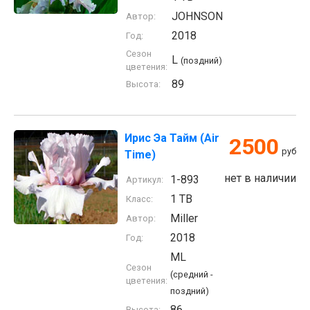
JOHNSON
Автор:
2018
Год:
Сезон
L
(поздний)
цветения:
89
Высота:
Ирис Эа Тайм (Air
2500
руб
Time)
нет в наличии
1-893
Артикул:
1 TB
Класс:
Miller
Автор:
2018
Год:
ML
Сезон
(средний -
цветения:
поздний)
86
Высота: