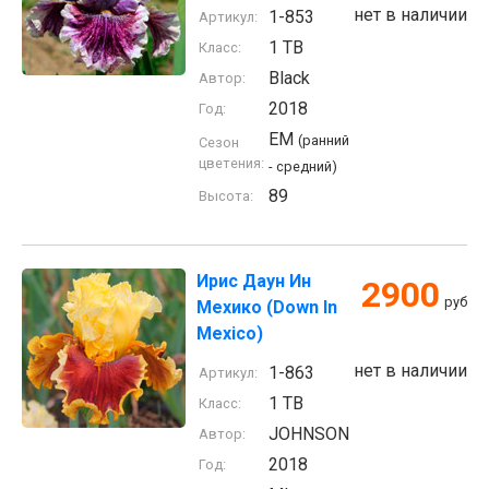
нет в наличии
1-853
Артикул:
1 TB
Класс:
Black
Автор:
2018
Год:
EM
(ранний
Сезон
цветения:
- средний)
89
Высота:
Ирис Даун Ин
2900
руб
Мехико (Down In
Mexico)
нет в наличии
1-863
Артикул:
1 TB
Класс:
JOHNSON
Автор:
2018
Год: