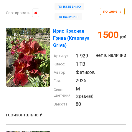
по названию
по цене ↓
Сортировать:
по наличию
Ирис Красная
1500
руб
Грива (Krasnaya
Griva)
нет в наличии
1-929
Артикул:
1 TB
Класс:
Фетисов
Автор:
2025
Год:
M
Сезон
цветения:
(средний)
80
Высота:
горизонтальный