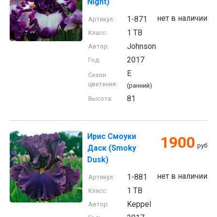
Night)
нет в наличии
1-871
Артикул:
1 TB
Класс:
Johnson
Автор:
2017
Год:
E
Сезон
цветения:
(ранний)
81
Высота:
Ирис Смоуки
1900
руб
Даск (Smoky
Dusk)
нет в наличии
1-881
Артикул:
1 TB
Класс:
Keppel
Автор: