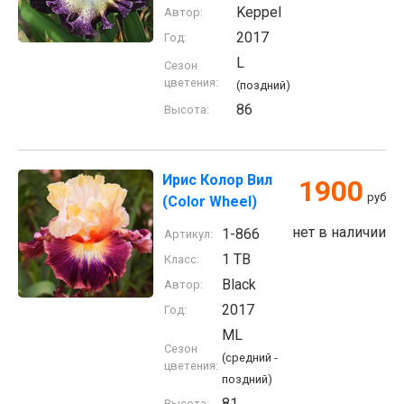
Keppel
Автор:
2017
Год:
L
Сезон
цветения:
(поздний)
86
Высота:
Ирис Колор Вил
1900
руб
(Color Wheel)
нет в наличии
1-866
Артикул:
1 TB
Класс:
Black
Автор:
2017
Год:
ML
Сезон
(средний -
цветения:
поздний)
81
Высота: