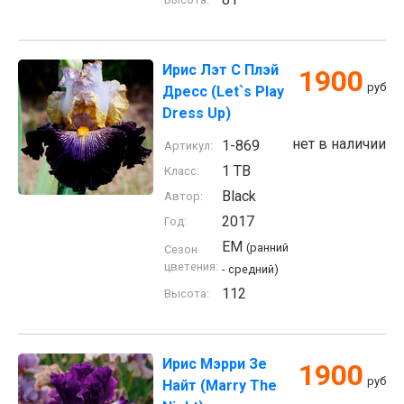
Ирис Лэт С Плэй
1900
руб
Дресс (Let`s Play
Dress Up)
нет в наличии
1-869
Артикул:
1 TB
Класс:
Black
Автор:
2017
Год:
EM
(ранний
Сезон
цветения:
- средний)
112
Высота:
Ирис Мэрри Зе
1900
руб
Найт (Marry The