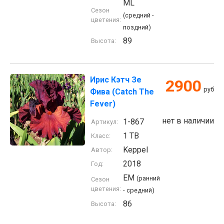
ML
Сезон
(средний -
цветения:
поздний)
89
Высота:
Ирис Кэтч Зе
2900
руб
Фива (Catch The
Fever)
нет в наличии
1-867
Артикул:
1 TB
Класс:
Keppel
Автор:
2018
Год:
EM
(ранний
Сезон
цветения:
- средний)
86
Высота: