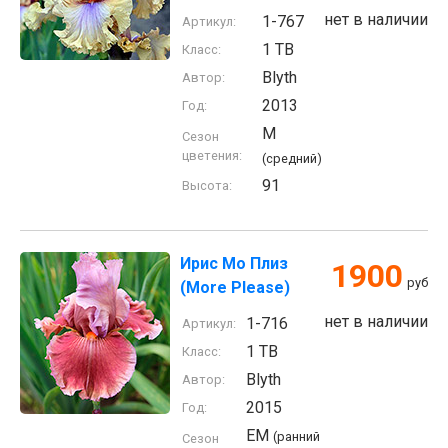
нет в наличии
1-767
Артикул:
1 TB
Класс:
Blyth
Автор:
2013
Год:
M
Сезон
цветения:
(средний)
91
Высота:
Ирис Мо Плиз
1900
руб
(More Please)
нет в наличии
1-716
Артикул:
1 TB
Класс:
Blyth
Автор:
2015
Год:
EM
(ранний
Сезон