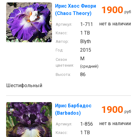
Ирис Хаос Фиори
1900
руб
(Chaos Theory)
нет в наличии
1-711
Артикул:
1 TB
Класс:
Blyth
Автор:
2015
Год:
M
Сезон
цветения:
(средний)
86
Высота:
Шестифольный
Ирис Барбадос
1900
руб
(Barbados)
нет в наличии
1-856
Артикул:
1 TB
Класс: