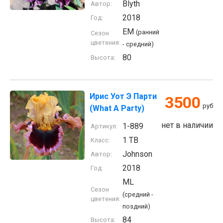
Blyth
Автор:
2018
Год:
EM
(ранний
Сезон
цветения:
- средний)
80
Высота:
Ирис Уот Э Парти
3500
руб
(What A Party)
нет в наличии
1-889
Артикул:
1 TB
Класс:
Johnson
Автор:
2018
Год:
ML
Сезон
(средний -
цветения:
поздний)
84
Высота: