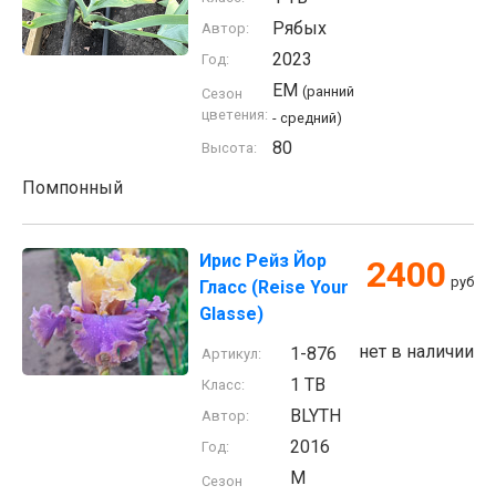
Рябых
Автор:
2023
Год:
EM
(ранний
Сезон
цветения:
- средний)
80
Высота:
Помпонный
Ирис Рейз Йор
2400
руб
Гласс (Reise Your
Glasse)
нет в наличии
1-876
Артикул:
1 TB
Класс:
BLYTH
Автор:
2016
Год:
M
Сезон