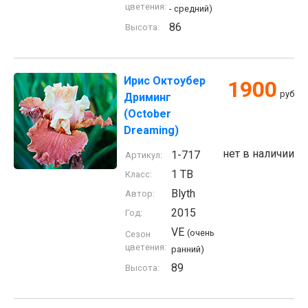
цветения:
- средний)
86
Высота:
Ирис Октоубер
1900
руб
Дриминг
(October
Dreaming)
нет в наличии
1-717
Артикул:
1 TB
Класс:
Blyth
Автор:
2015
Год:
VE
(очень
Сезон
цветения:
ранний)
89
Высота: