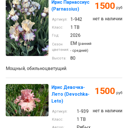
Ирис Парнассиус
1500
руб
(Parnassius)
нет в наличии
1-942
Артикул:
1 TB
Класс:
2026
Год:
EM
(ранний
Сезон
цветения:
- средний)
80
Высота:
Мощный, обильноцветущий.
Ирис Девочка-
1500
руб
Лето (Devochka-
Leto)
нет в наличии
1-939
Артикул:
1 TB
Класс:
Рябых
Автор: