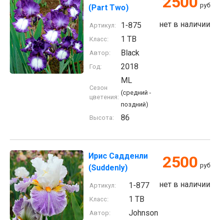
2500
руб
(Part Two)
нет в наличии
1-875
Артикул:
1 TB
Класс:
Black
Автор:
2018
Год:
ML
Сезон
(средний -
цветения:
поздний)
86
Высота:
Ирис Садденли
2500
руб
(Suddenly)
нет в наличии
1-877
Артикул:
1 TB
Класс:
Johnson
Автор: