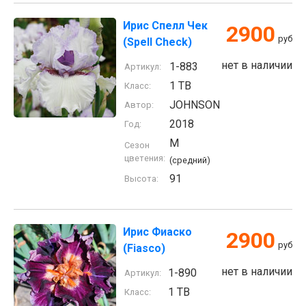
Ирис Спелл Чек
2900
руб
(Spell Check)
нет в наличии
1-883
Артикул:
1 TB
Класс:
JOHNSON
Автор:
2018
Год:
M
Сезон
цветения:
(средний)
91
Высота:
Ирис Фиаско
2900
руб
(Fiasco)
нет в наличии
1-890
Артикул:
1 TB
Класс: