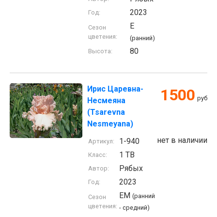
2023
Год:
E
Сезон
цветения:
(ранний)
80
Высота:
Ирис Царевна-
1500
руб
Несмеяна
(Tsarevna
Nesmeyana)
нет в наличии
1-940
Артикул:
1 TB
Класс:
Рябых
Автор:
2023
Год:
EM
(ранний
Сезон
цветения:
- средний)