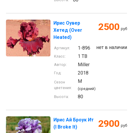
Ирис Оувер
2500
руб
Хетед (Over
Heated)
нет в наличии
1-896
Артикул:
1 TB
Класс:
Miller
Автор:
2018
Год:
M
Сезон
цветения:
(средний)
80
Высота:
Ирис Ай Броук Ит
2900
руб
(I Broke It)