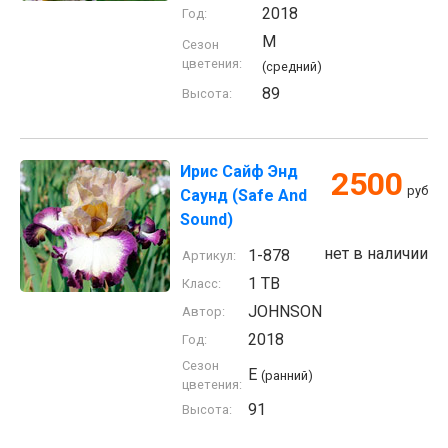
2018
Год:
M
Сезон
цветения:
(средний)
89
Высота:
Ирис Сайф Энд
2500
руб
Саунд (Safe And
Sound)
нет в наличии
1-878
Артикул:
1 TB
Класс:
JOHNSON
Автор:
2018
Год:
Сезон
E
(ранний)
цветения:
91
Высота: