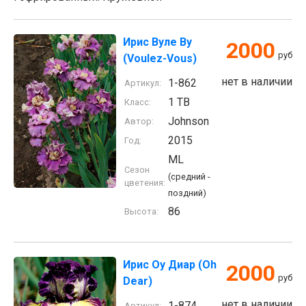
Ирис Вуле Ву
2000
руб
(Voulez-Vous)
нет в наличии
1-862
Артикул:
1 TB
Класс:
Johnson
Автор:
2015
Год:
ML
Сезон
(средний -
цветения:
поздний)
86
Высота:
Ирис Оу Диар (Oh
2000
руб
Dear)
нет в наличии
1-874
Артикул: