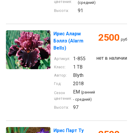
цветения:
(средний)
91
Высота:
Ирис Аларм
2500
руб
Бэллз (Alarm
Bells)
нет в наличии
1-855
Артикул:
1 TB
Класс:
Blyth
Автор:
2018
Год:
EM
(ранний
Сезон
цветения:
- средний)
97
Высота:
Ирис Парт Ту