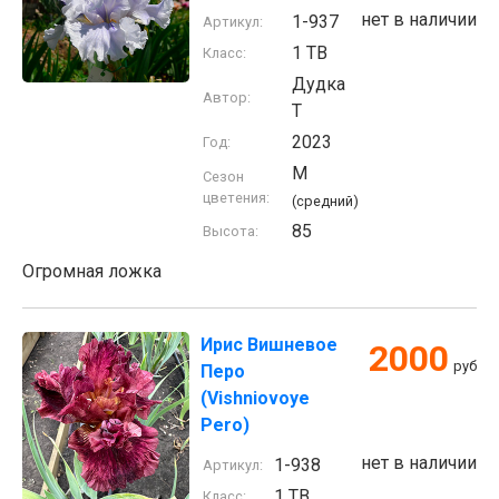
нет в наличии
1-937
Артикул:
1 TB
Класс:
Дудка
Автор:
Т
2023
Год:
M
Сезон
цветения:
(средний)
85
Высота:
Огромная ложка
Ирис Вишневое
2000
руб
Перо
(Vishniovoye
Pero)
нет в наличии
1-938
Артикул:
1 TB
Класс: