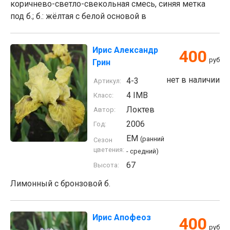
коричнево-светло-свекольная смесь, синяя метка
под б.; б.: жёлтая с белой основой в
Ирис Александр
400
руб
Грин
нет в наличии
4-3
Артикул:
4 IMB
Класс:
Локтев
Автор:
2006
Год:
EM
(ранний
Сезон
цветения:
- средний)
67
Высота:
Лимонный с бронзовой б.
Ирис Апофеоз
400
руб