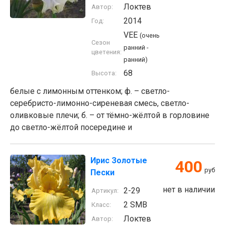
Локтев
Автор:
2014
Год:
VEE
(очень
Сезон
ранний -
цветения:
ранний)
68
Высота:
белые с лимонным оттенком; ф. – светло-
серебристо-лимонно-сиреневая смесь, светло-
оливковые плечи; б. – от тёмно-жёлтой в горловине
до светло-жёлтой посередине и
Ирис Золотые
400
руб
Пески
нет в наличии
2-29
Артикул:
2 SMB
Класс:
Локтев
Автор: