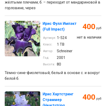
жёлтыми плечами; б. – переходит от мандариновой в
горловине, через
Ирис Фулл Импэкт
400
руб
(Full Impact)
нет в наличии
1-524
Артикул:
1 TB
Класс:
Schreiner
Автор:
2001
Год:
80
Высота:
Тёмно-сине-фиолетовый, белый в основе с. и вокруг
белой б.
Ирис Хартстринг
400
руб
Страммер
(Heartstring