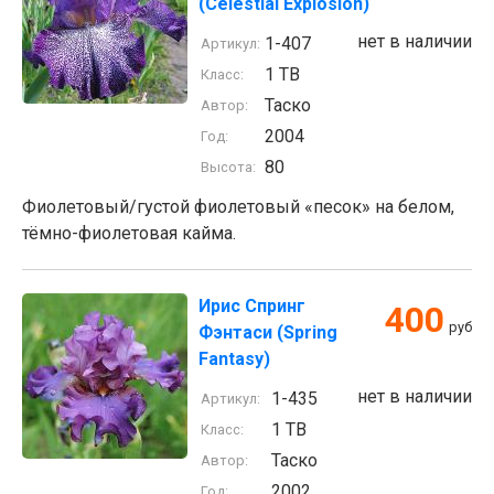
(Celestial Explosion)
нет в наличии
1-407
Артикул:
1 TB
Класс:
Таско
Автор:
2004
Год:
80
Высота:
Фиолетовый/густой фиолетовый «песок» на белом,
тёмно-фиолетовая кайма.
Ирис Спринг
400
руб
Фэнтаси (Spring
Fantasy)
нет в наличии
1-435
Артикул:
1 TB
Класс:
Таско
Автор:
2002
Год: