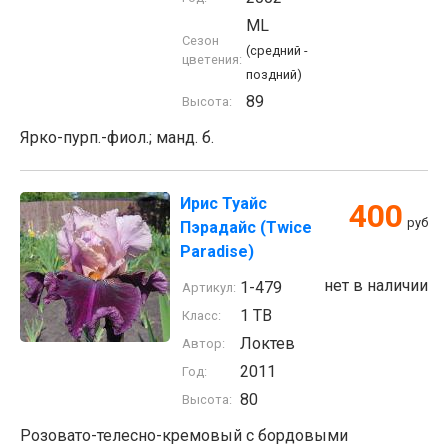
ML
Сезон
(средний -
цветения:
поздний)
89
Высота:
Ярко-пурп.-фиол.; манд. б.
Ирис Туайс
400
руб
Пэрадайс (Twice
Paradise)
нет в наличии
1-479
Артикул:
1 TB
Класс:
Локтев
Автор:
2011
Год:
80
Высота:
Розовато-телесно-кремовый с бордовыми