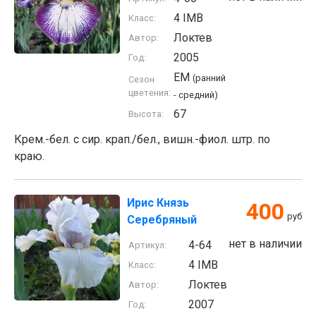
4 IMB
Класс:
Локтев
Автор:
2005
Год:
EM
(ранний
Сезон
цветения:
- средний)
67
Высота:
Крем.-бел. с сир. крап./бел., вишн.-фиол. штр. по
краю.
Ирис Князь
400
руб
Серебряный
нет в наличии
4-64
Артикул:
4 IMB
Класс:
Локтев
Автор:
2007
Год: