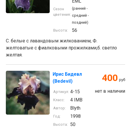
EML
(ранний -
Сезон
цветения:
средний -
поздний)
56
Высота:
С. белые с лавандовым жилкованием, Ф.
желтоватые с фиалковыми прожилками,б. светло
желтая.
Ирис Бидевл
400
руб
(Bedevil)
нет в наличии
4-15
Артикул:
4 IMB
Класс:
Blyth
Автор:
1998
Год:
50
Высота: