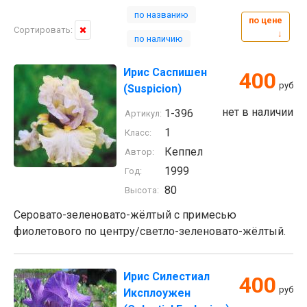
по названию
по цене
Сортировать:
↓
по наличию
Ирис Саспишен
400
руб
(Suspicion)
нет в наличии
1-396
Артикул:
1
Класс:
Кеппел
Автор:
1999
Год:
80
Высота:
Серовато-зеленовато-жёлтый с примесью
фиолетового по центру/светло-зеленовато-жёлтый.
Ирис Силестиал
400
руб
Иксплоужен