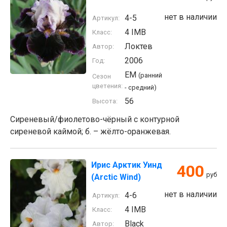
нет в наличии
4-5
Артикул:
4 IMB
Класс:
Локтев
Автор:
2006
Год:
EM
(ранний
Сезон
цветения:
- средний)
56
Высота:
Сиреневый/фиолетово-чёрный с контурной
сиреневой каймой; б. – жёлто-оранжевая.
Ирис Арктик Уинд
400
руб
(Arctic Wind)
нет в наличии
4-6
Артикул:
4 IMB
Класс:
Black
Автор: