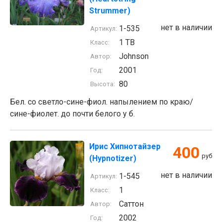
Strummer)
нет в наличии
1-535
Артикул:
1 TB
Класс:
Johnson
Автор:
2001
Год:
80
Высота:
Бел. со светло-сине-фиол. напылением по краю/
сине-фиолет. до почти белого у б.
Ирис Хипнотайзер
400
руб
(Hypnotizer)
нет в наличии
1-545
Артикул:
1
Класс:
Саттон
Автор:
2002
Год: