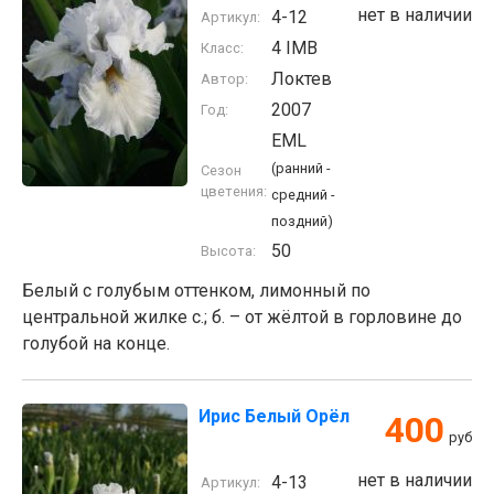
нет в наличии
4-12
Артикул:
4 IMB
Класс:
Локтев
Автор:
2007
Год:
EML
(ранний -
Сезон
цветения:
средний -
поздний)
50
Высота:
Белый с голубым оттенком, лимонный по
центральной жилке с.; б. – от жёлтой в горловине до
голубой на конце.
Ирис Белый Орёл
400
руб
нет в наличии
4-13
Артикул: