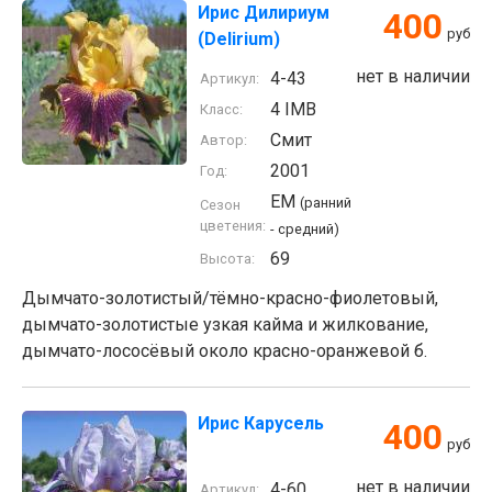
Ирис Дилириум
400
руб
(Delirium)
нет в наличии
4-43
Артикул:
4 IMB
Класс:
Смит
Автор:
2001
Год:
EM
(ранний
Сезон
цветения:
- средний)
69
Высота:
Дымчато-золотистый/тёмно-красно-фиолетовый,
дымчато-золотистые узкая кайма и жилкование,
дымчато-лососёвый около красно-оранжевой б.
Ирис Карусель
400
руб
нет в наличии
4-60
Артикул: