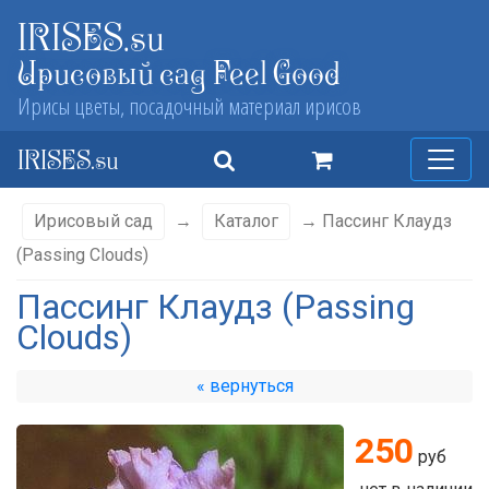
IRISES.su
Ирисовый сад Feel Good
Ирисы цветы, посадочный материал ирисов
IRISES.su
Ирисовый сад
→
Каталог
→ Пассинг Клаудз
(Passing Clouds)
Пассинг Клаудз (Passing
Clouds)
« вернуться
250
руб