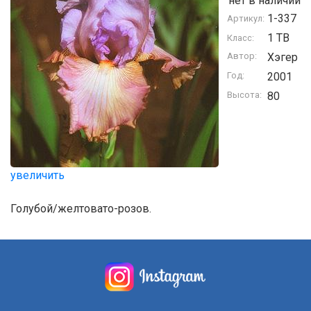
нет в наличии
1-337
Артикул:
1 TB
Класс:
Автор:
Хэгер
Год:
2001
Высота:
80
увеличить
Голубой/желтовато-розов.