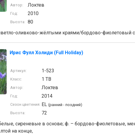
Локтев
Автор:
2010
Год:
80
Высота:
светло-оливково-жёлтыми краями/бордово-фиолетовый с
Ирис Фулл Холиди (Full Holiday)
1-523
Артикул:
1 TB
Класс:
Локтев
Автор:
2014
Год:
EL
Сезон цветения:
(ранний - поздний)
72
Высота:
-белые, сиреневые в основе; ф. – бордово-фиолетовые, ме
лтой на конце,