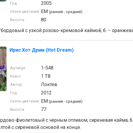
2005
Год:
EM
Сезон цветения:
(ранний - средний)
80
Высота:
ордовый с узкой розово-кремовой каймой, б. – оранжева
Ирис Хот Дрим (Hot Dream)
1-548
Артикул:
1 TB
Класс:
Локтев
Автор:
2012
Год:
EM
Сезон цветения:
(ранний - средний)
77
Высота:
рдово-фиолетовый с чёрным отливом, сиреневая кайма; б.
лтой с сиреневой основой на конце.