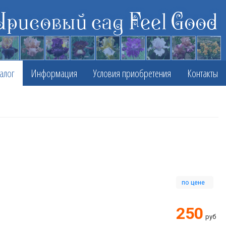
Ирисовый сад Feel Good
алог
Информация
Условия приобретения
Контакты
по цене
250
руб