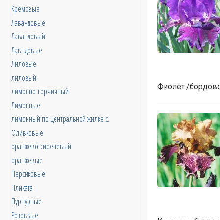
Кремовые
Лавандовые
Лавандовый
Лавндовые
Лиловые
лиловый
Фиолет./бордово
лимонно-горчичный
Лимонные
лимонный по центральной жилке с.
Оливковые
оранжево-сиреневый
оранжевые
Персиковые
Пликата
Пурпурные
Розоввые