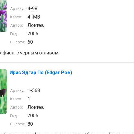
4-98
Артикул:
4 IMB
Класс:
Локтев
Автор:
2006
Год:
60
Высота:
-фиол. с чёрным отливом.
Ирис Эдгар По (Edgar Poe)
1-568
Артикул:
1
Класс:
Локтев
Автор:
2006
Год:
80
Высота: