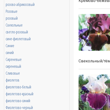
Кремово-бежевы
розово-абрикосовый
Розовые
розовый
Свекольные
светло-розовый
сине-фиолетовый
Синие
синий
Сиреневые
Свекольный/тём
сиреневый
Сливовые
фиолетов
фиолетово-белый
фиолетово-красный
фиолетово-синий
Фиолетово-черный