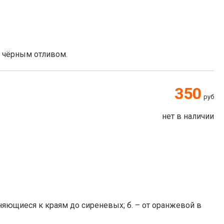
 чёрным отливом.
350
руб
нет в наличии
няющиеся к краям до сиреневых; б. – от оранжевой в