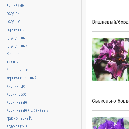
вишневые
голубой
Голубые
Вишнёвый/бордо
Горчичные
Двухцветные
Двухцветный
Желтые
желтый
Зеленоватые
кирпично-красный
Кирпичные
Коричневае
Свекольно-бордо
Коричневые
Коричневые с сиреневым
красно-чёрный.
Красноватые