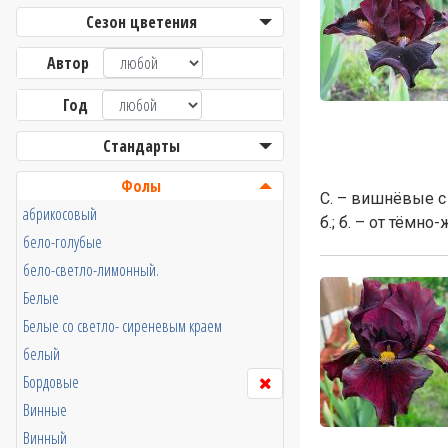
Сезон цветения
Автор
Год
Стандарты
Фолы
С. – вишнёвые с
абрикосовый
б.; б. – от тёмн
бело-голубые
бело-светло-лимонный.
Белые
Белые со светло- сиреневым краем
белый
Бордовые
Винные
Винный