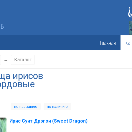
ов
Главная
Кат
→
Каталог
ща ирисов
ордовые
по названию
по наличию
Ирис Суит Дрэгон (Sweet Dragon)