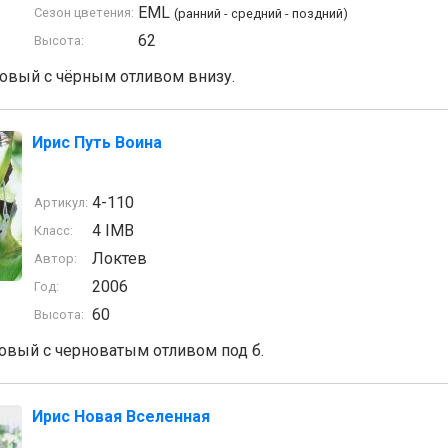
EML
Сезон цветения:
(ранний - средний - поздний)
62
Высота:
вый с чёрным отливом внизу.
Ирис Путь Воина
4-110
Артикул:
4 IMB
Класс:
Локтев
Автор:
2006
Год:
60
Высота:
вый с черноватым отливом под б.
Ирис Новая Вселенная