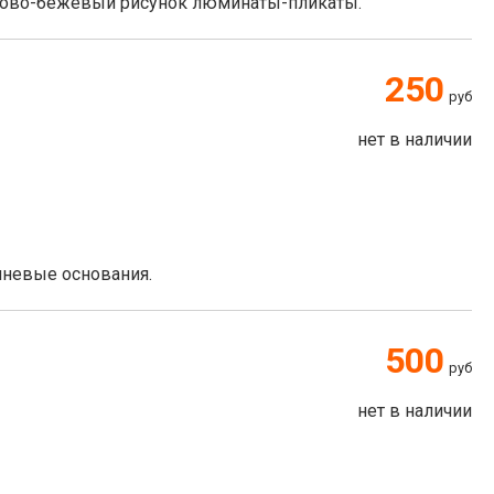
мово-бежевый рисунок люминаты-пликаты.
250
руб
нет в наличии
чневые основания.
500
руб
нет в наличии