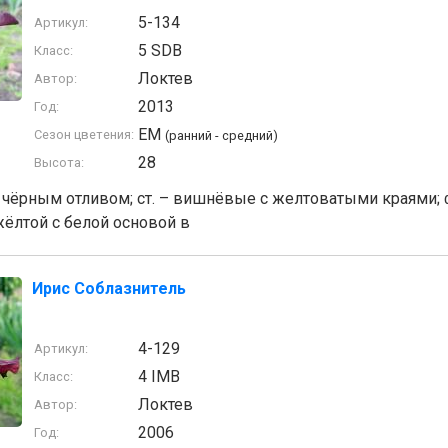
5-134
Артикул:
5 SDB
Класс:
Локтев
Автор:
2013
Год:
EM
Сезон цветения:
(ранний - средний)
28
Высота:
 чёрным отливом; ст. – вишнёвые с желтоватыми краями;
о-жёлтой с белой основой в
Ирис Соблазнитель
4-129
Артикул:
4 IMB
Класс:
Локтев
Автор:
2006
Год: