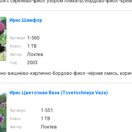
й с сиренево-фиол. узором пликаты/бордово-фиол.-кре
Ирис Шамфор
1-560
Артикул:
1 TB
Класс:
Локтев
Автор:
2003
Год:
но-вишнёво-кирпично-бордово-фиол.-чёрная смесь, кори
Ирис Цветочная Ваза (Tsvetochnaya Vaza)
1-551
Артикул:
1 TB
Класс:
Локтев
Автор: