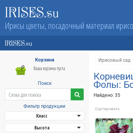
IRISES.su
Ирисы цветы, посадочный материал ирис
IRISES.su
Корзина
Ирисовый сад
Ваша корзина пуста
Корневи
Фолы: Б
Поиск
Найдено: 35
Фильтр продукции:
Сортировать:
Класс
Высота