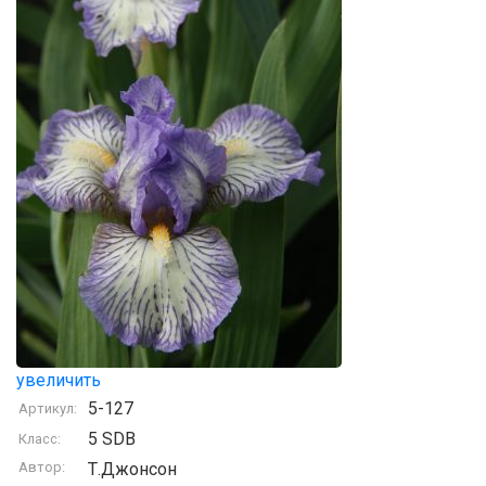
увеличить
5-127
Артикул:
5 SDB
Класс:
Автор:
Т.Джонсон