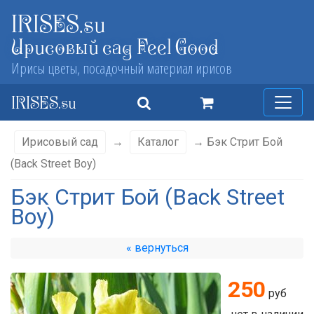
IRISES.su
Ирисовый сад Feel Good
Ирисы цветы, посадочный материал ирисов
IRISES.su
Ирисовый сад
→
Каталог
→ Бэк Стрит Бой
(Back Street Boy)
Бэк Стрит Бой (Back Street
Boy)
« вернуться
250
руб