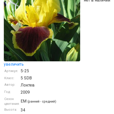
нет в наличии
увеличить
5-25
Артикул:
5 SDB
Класс:
Автор:
Локтев
Год:
2009
Сезон
EM
(ранний - средний)
цветения:
Высота:
34